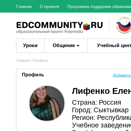
Главная
О проекте
Программа поддержки образова
Уроки
Общение
Учебный цен
Главная
/ Профиль
Профиль
Добавить
Лифенко Еле
Страна: Россия
Город: Сыктывкар
Регион: Республик
Учебное заведен