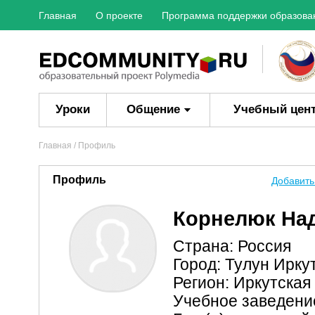
Главная
О проекте
Программа поддержки образова
Уроки
Общение
Учебный цен
Главная
/ Профиль
Профиль
Добавить
Корнелюк На
Страна: Россия
Город: Тулун Ирку
Регион: Иркутская
Учебное заведен