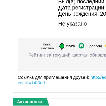
Был(а) последний 
Дата регистрации:
День рождения: 2
Не указано
Лига:
0
(баллов)
71526
Участник
Рейтинг за текущий квартал обновл
Ссылка для приглашения друзей:
http://
invite=14f3cd
Активности