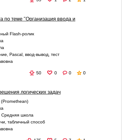
а по теме "Организация ввода и
ный Flash-ролик
ка
ла
ние
,
Pascal
,
ввод-вывод
,
тест
авовна
50
0
0
0
решения логических задач
e (Promethean)
ка
:
Средняя школа
ачи
,
табличный способ
авовна