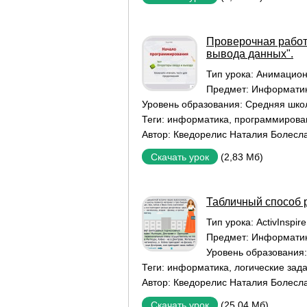
Проверочная работ
вывода данных".
Тип урока:
Aнимацион
Предмет:
Информати
Уровень образования:
Средняя шко
Теги:
информатика
,
программирова
Автор:
Кведорелис Наталия Болесл
(2,83 Мб)
Скачать урок
Табличный способ 
Тип урока:
ActivInspir
Предмет:
Информати
Уровень образования
Теги:
информатика
,
логические зад
Автор:
Кведорелис Наталия Болесл
(25,04 Мб)
Скачать урок