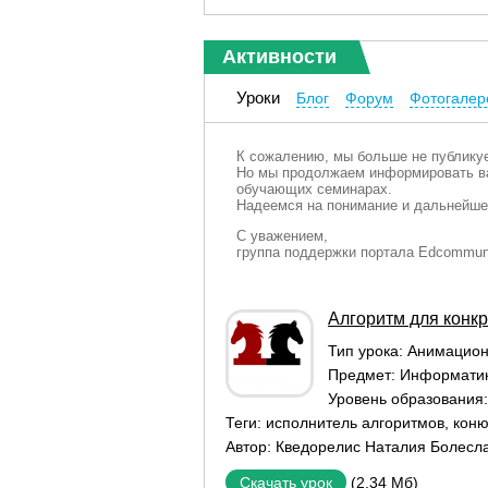
Активности
Уроки
Блог
Форум
Фотогалер
К сожалению, мы больше не публикуе
Но мы продолжаем информировать ва
обучающих семинарах.
Надеемся на понимание и дальнейше
С уважением,
группа поддержки портала Edcommun
Алгоритм для конкр
Тип урока:
Aнимацион
Предмет:
Информати
Уровень образования
Теги:
исполнитель алгоритмов
,
коню
Автор:
Кведорелис Наталия Болесл
(2,34 Мб)
Скачать урок