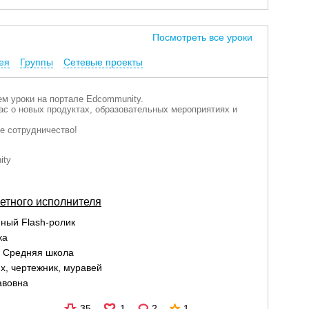
Посмотреть все уроки
ея
Группы
Сетевые проекты
м уроки на портале Edcommunity.
с о новых продуктах, образовательных мероприятиях и
е сотрудничество!
ity
етного исполнителя
ный Flash-ролик
ка
:
Средняя школа
х
,
чертежник
,
муравей
авовна
35
1
2
1