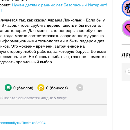
роект:
Нужен детям с ранних лет Безопасный Интернет!
T
лучается так, как сказал Авраам Линкольн: «Если бы у
 8 часов, чтобы срубить дерево, шесть я бы потратил
вание топора». Для меня – это непрерывное обучение.
ко тогда можно соответствовать современному уровню
информационными технологиями и быть лидером для
ников. Это «океан» времени, затраченное на
ную сторону любой работы, за которую берусь. Во всем
Др
ессионализм! Не боюсь ошибаться, главное – вместе с
сделать правильный выбор.
0
(баллов)
0
(бонусов)
ий квартал обновляется каждые 5 минут
dcommunity.ru/?invite=c3e904