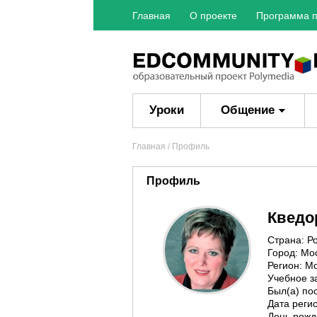
Главная
О проекте
Программа п
Уроки
Общение
Главная
/ Профиль
Профиль
Кведо
Страна: Р
Город: Мо
Регион: М
Учебное з
Был(а) пос
Дата регис
День рожд