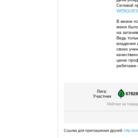
Сетевой п
WEBQUES
В жизни по
меня было
на затачи
Ведь толь
владения 
своих уче
качествен
ценю проф
ребятами 
Лига:
67828
Участник
Рейтинг за текущ
Ссылка для приглашения друзей:
http://e