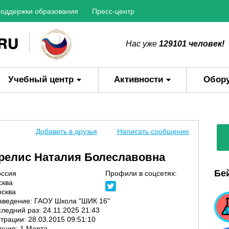
оддержки образования
Пресс-центр
Нас уже
129101 человек!
Учебный центр
Активности
Обор
Добавить в друзья
Написать сообщение
релис Наталия Болеславовна
Бе
оссия
Профили в соцсетях:
сква
осква
аведение: ГАОУ Школа "ШИК 16"
ледний раз: 24.11.2025 21:43
трации: 28.03.2015 09:51:10
ения: 1 Марта