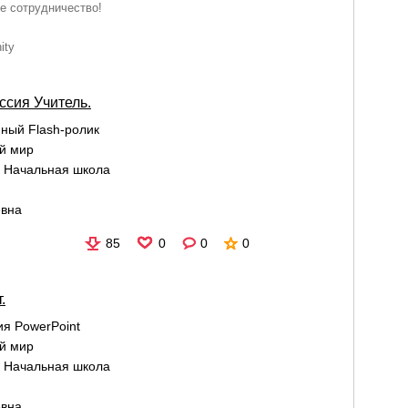
е сотрудничество!
ity
сия Учитель.
ный Flash-ролик
й мир
:
Начальная школа
евна
85
0
0
0
.
я PowerPoint
й мир
:
Начальная школа
евна