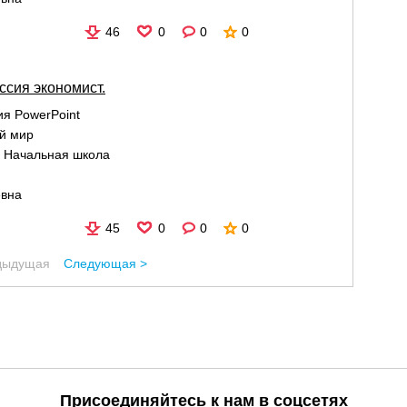
46
0
0
0
сия экономист.
я PowerPoint
й мир
:
Начальная школа
евна
45
0
0
0
дыдущая
Следующая >
Присоединяйтесь к нам в соцсетях