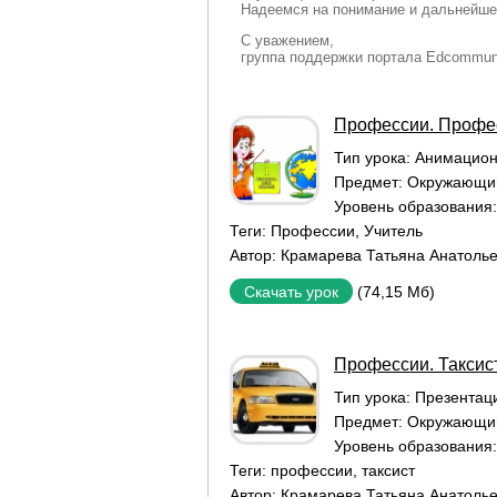
Надеемся на понимание и дальнейше
С уважением,
группа поддержки портала Edcommun
Профессии. Профес
Тип урока:
Aнимацион
Предмет:
Окружающи
Уровень образования
Теги:
Профессии
,
Учитель
Автор:
Крамарева Татьяна Анатоль
(74,15 Мб)
Скачать урок
Профессии. Таксист
Тип урока:
Презентаци
Предмет:
Окружающи
Уровень образования
Теги:
профессии
,
таксист
Автор:
Крамарева Татьяна Анатоль