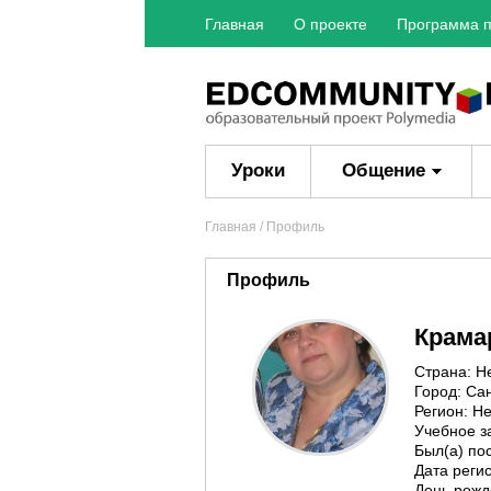
Главная
О проекте
Программа п
Уроки
Общение
Главная
/ Профиль
Профиль
Крама
Страна: Н
Город: Са
Регион: Не
Учебное з
Был(а) пос
Дата регис
День рожд