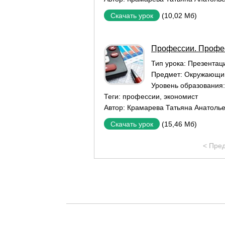
(10,02 Мб)
Скачать урок
Профессии. Профес
Тип урока:
Презентаци
Предмет:
Окружающи
Уровень образования
Теги:
профессии
,
экономист
Автор:
Крамарева Татьяна Анатоль
(15,46 Мб)
Скачать урок
< Пре