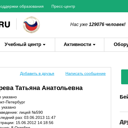
оддержки образования
Пресс-центр
Нас уже
129076 человек!
Учебный центр
Активности
Обор
Добавить в друзья
Написать сообщение
рева Татьяна Анатольевна
Бе
е указано
нкт-Петербург
 указано
аведение: лицей №590
ледний раз: 03.06.2013 11:47
Др
трации: 15.06.2012 14:18:56
ения: 8 Октября