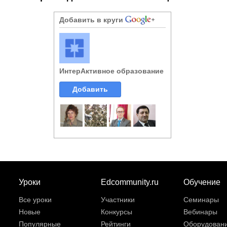
Добавить в круги
ИнтерАктивное образование
Добавить
Уроки
Edcommunity.ru
Обучение
Все уроки
Участники
Семинары
Новые
Конкурсы
Вебинары
Популярные
Рейтинги
Оборудован