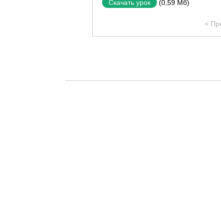
(0,59 Мб)
Скачать урок
< Пр