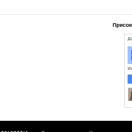
Присое
Д
И