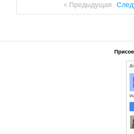
< Предыдущая
След
Присое
Д
И