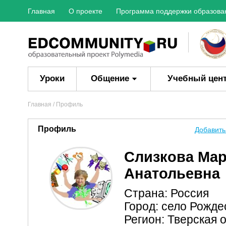
Главная
О проекте
Программа поддержки образова
Уроки
Общение
Учебный цен
Главная
/ Профиль
Профиль
Добавить
Слизкова Мар
Анатольевна
Страна: Россия
Город: село Рожде
Регион: Тверская 