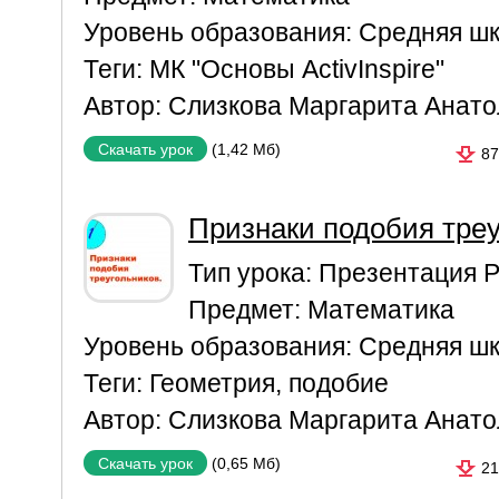
Уровень образования:
Средняя ш
Теги:
МК "Основы ActivInspire"
Автор:
Слизкова Маргарита Анато
(1,42 Мб)
Скачать урок
87
Признаки подобия треу
Тип урока:
Презентация P
Предмет:
Математика
Уровень образования:
Средняя ш
Теги:
Геометрия
,
подобие
Автор:
Слизкова Маргарита Анато
(0,65 Мб)
Скачать урок
21