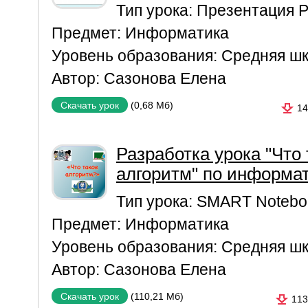
Тип урока:
Презентация P
Предмет:
Информатика
Уровень образования:
Средняя ш
Автор:
Сазонова Елена
(0,68 Мб)
Скачать урок
14
Разработка урока "Что 
алгоритм" по информат
Тип урока:
SMART Notebo
Предмет:
Информатика
Уровень образования:
Средняя ш
Автор:
Сазонова Елена
(110,21 Мб)
Скачать урок
113