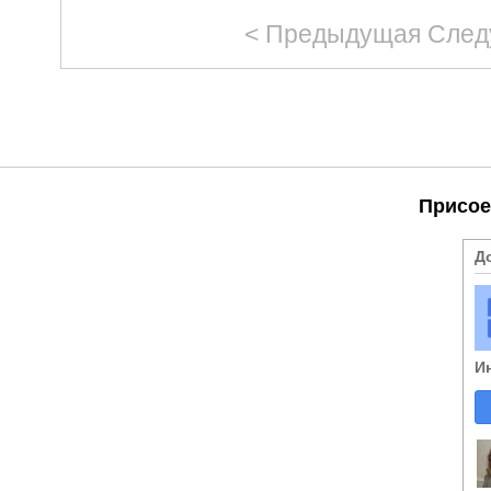
< Предыдущая
След
Присое
Д
И