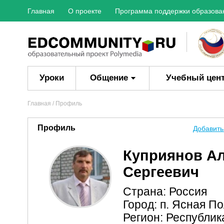
Главная
О проекте
Программа поддержки образова
Уроки
Общение
Учебный цен
Главная
/ Профиль
Профиль
Добавить
Куприянов А
Сергеевич
Страна: Россия
Город: п. Ясная П
Регион: Республи