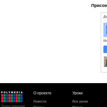
Присое
Д
И
О проекте
Уроки
Новости
Все уроки
Проект компании