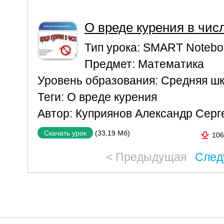
О вреде курения в чис
Тип урока:
SMART Notebo
Предмет:
Математика
Уровень образования:
Средняя ш
Теги:
О вреде курения
Автор:
Куприянов Александр Серг
(33,19 Мб)
Скачать урок
106
< Предыдущая
След