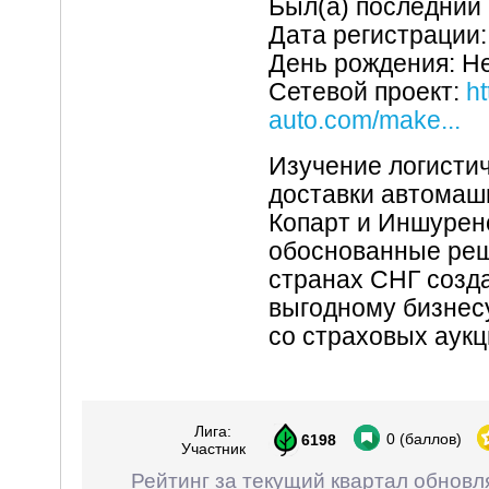
Был(а) последний 
Дата регистрации:
День рождения: Н
Сетевой проект:
ht
auto.com/make...
Изучение логисти
доставки автомаш
Копарт и Иншурен
обоснованные реш
странах СНГ созд
выгодному бизнесу
со страховых аукц
Лига:
0
(баллов)
6198
Участник
Рейтинг за текущий квартал обновл