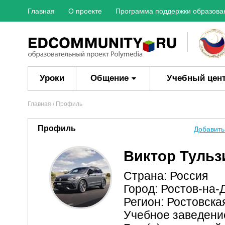
Главная
О проекте
Программа поддержки образова
Уроки
Общение
Учебный цен
Главная
/ Профиль
Профиль
Добавить
Виктор Туль
Страна: Россия
Город: Ростов-на-
Регион: Ростовска
Учебное заведени