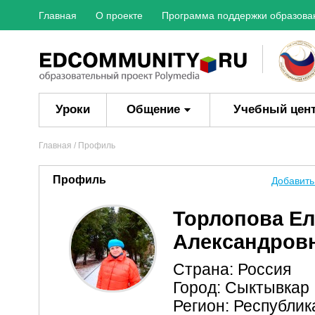
Главная
О проекте
Программа поддержки образова
Уроки
Общение
Учебный цен
Главная
/ Профиль
Профиль
Добавить
Торлопова Ел
Александров
Страна: Россия
Город: Сыктывкар
Регион: Республик