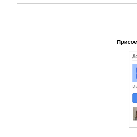
Присое
Д
И