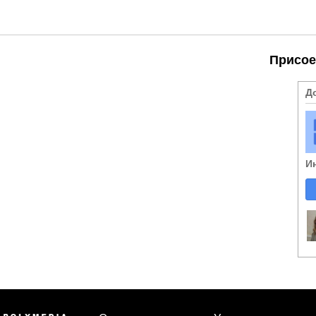
Присое
Д
И