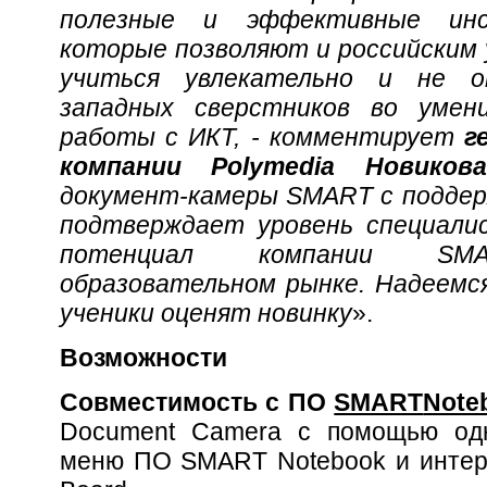
полезные и эффективные инс
которые позволяют и российским у
учиться увлекательно и не 
западных сверстников во умен
работы с ИКТ, - комментирует
г
компании
Polymedia
Новикова
документ-камеры
SMART
с подде
подтверждает уровень специали
потенциал компании
SM
образовательном рынке. Надеемс
ученики оценят новинку
».
Возможности
Совместимость с ПО
SMART
Note
Document Camera с помощью одн
меню ПО SMART Notebook и интер