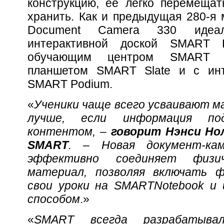
конструкцию, её легко перемещат
хранить. Как и предыдущая 280-я
Document Camera 330 идеа
интерактивной доской SMART B
обучающим центром SMART T
планшетом SMART Slate и с инт
SMART Podium.
«
Ученики чаще всего усваивают м
лучше, если информация по
контентом, –
говорит Нэнси Но
SMART
. – Новая документ-к
эффективно соединяет физи
материал, позволяя включать ф
свои уроки на
SMART
Notebook
и 
способом
.»
«
SMART
всегда разрабатывал