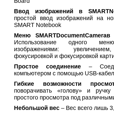
Board
Ввод изображений в
SMART
N
простой ввод изображений на но
SMART Notebook
Меню
SMART
Document
Camera
в
Использование одного мен
изображениями: увеличение
фокусировкой и фокусировкой карт
Простое соединение
– Соед
компьютером с помощью USB-кабе
Гибкие возможности просм
поворачивать «голову» и ручку
простого просмотра под различным
Небольшой вес
– Вес всего лишь 3,