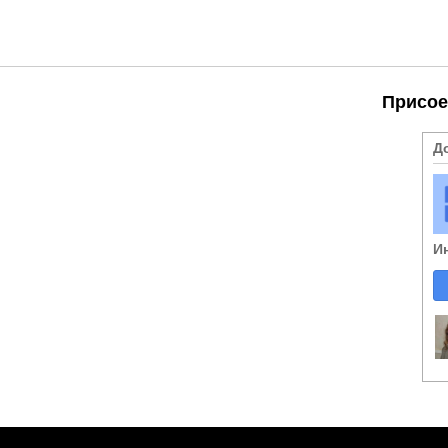
Присое
Д
И