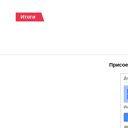
Итоги
Присое
Д
И