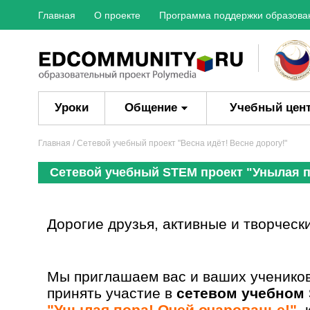
Главная
О проекте
Программа поддержки образова
Уроки
Общение
Учебный цен
Главная
/ Сетевой учебный проект "Весна идёт! Весне дорогу!"
Сетевой учебный STEM проект "Унылая п
Дорогие друзья, активные и творческ
Мы приглашаем вас и ваших учеников
принять участие в
сетевом учебном
"Унылая пора! Очей очарованье!"
,
к