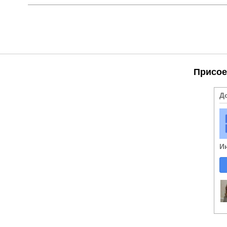
Присое
Д
И