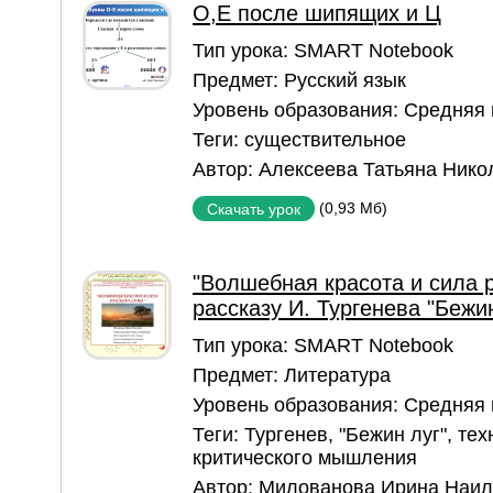
О,Е после шипящих и Ц
Тип урока:
SMART Notebook
Предмет:
Русский язык
Уровень образования:
Средняя
Теги:
существительное
Автор:
Алексеева Татьяна Нико
(0,93 Мб)
Скачать урок
"Волшебная красота и сила р
рассказу И. Тургенева "Бежин
Тип урока:
SMART Notebook
Предмет:
Литература
Уровень образования:
Средняя
Теги:
Тургенев
,
"Бежин луг"
,
тех
критического мышления
Автор:
Милованова Ирина Наил