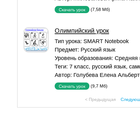
(7,58 Мб)
Скачать урок
Олимпийский урок
Тип урока:
SMART Notebook
Предмет:
Русский язык
Уровень образования:
Средняя
Теги:
7 класс
,
русский язык
,
сам
Автор:
Голубева Елена Альбер
(9,7 Мб)
Скачать урок
< Предыдущая
Следующ