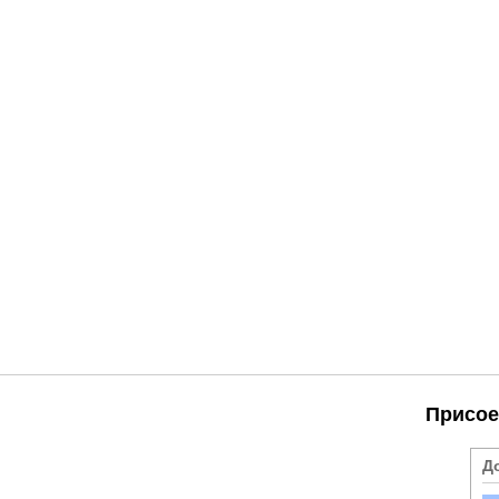
Присое
Д