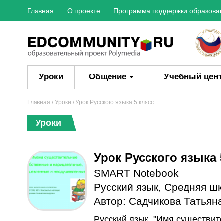
Главная
О проекте
Программа поддержки образова
Уроки
Общение
Учебный цен
Главная
/
Уроки
/ Урок Русского языка 5 класс
Уроки
Урок Русского языка 
SMART Notebook
Русский язык
,
Средняя ш
Автор:
Садчикова Татьян
Русский язык. "Имя существит