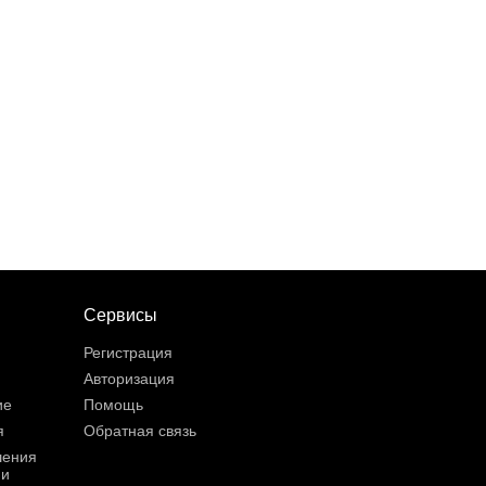
Сервисы
Регистрация
Авторизация
ие
Помощь
я
Обратная связь
шения
ии