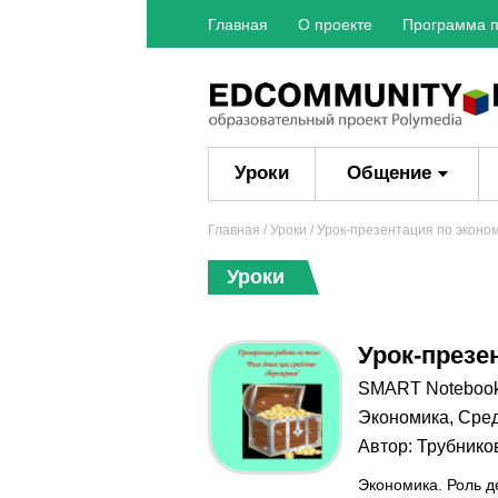
Главная
О проекте
Программа п
Уроки
Общение
Главная
/
Уроки
/ Урок-презентация по эконом
Уроки
Урок-презе
SMART Noteboo
Экономика
,
Сред
Автор:
Трубнико
Экономика. Роль д