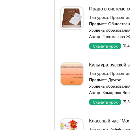
Право в системе 
Тип урока:
Презентац
Предмет:
Обществен
Уровень образовани
Автор:
Голомазова 
(0,
Скачать урок
Культура русской 
Тип урока:
Презентац
Предмет:
Другое
Уровень образовани
Автор:
Комарова Вер
(5,
Скачать урок
Классный час "Мо
Тип урока:
ActivInspi