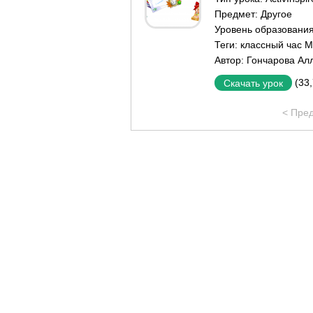
Предмет:
Другое
Уровень образовани
Теги:
классный час 
Автор:
Гончарова Ал
(33
Скачать урок
< Пре