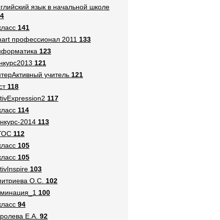
глийский язык в начальной школе
4
класс
141
art профессионал 2011
133
нформатика
123
нкурс2013
121
терАктивный учитель
121
ст
118
tivExpression2
117
класс
114
нкурс-2014
113
ГОС
112
класс
105
класс
105
tivInspire
103
итриева О.С.
102
оминация_1
100
класс
94
ролева Е.А.
92