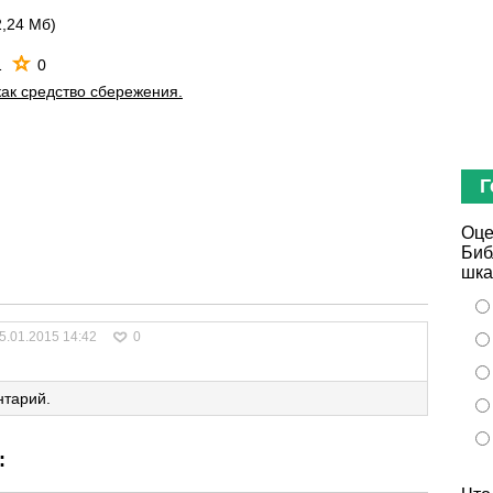
2,24 Мб)
1
0
как средство сбережения.
Г
Оце
Биб
шка
5.01.2015 14:42
0
нтарий.
: