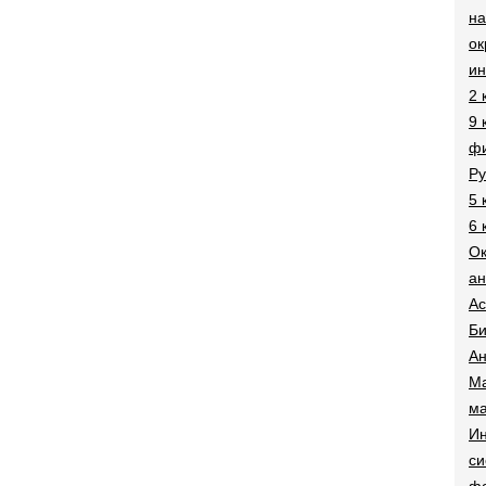
на
о
и
2 
9 
фи
Ру
5 
6 
О
ан
Ac
Би
Ан
Ма
ма
Ин
си
ф