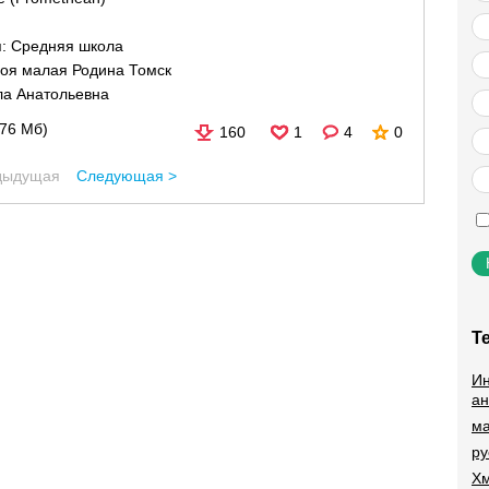
я:
Средняя школа
Моя малая Родина Томск
ла Анатольевна
,76 Мб)
160
1
4
0
дыдущая
Следующая >
Т
Ин
ан
ма
ру
Хм