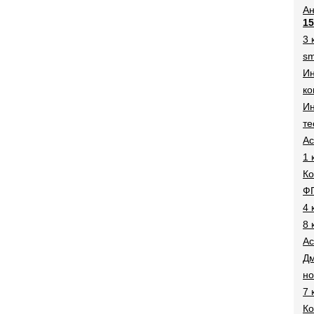
Ан
15
3 
sm
И
ко
Ин
те
Ac
1 
Ко
Ф
4 
8 
Ac
Дм
н
7 
Ко