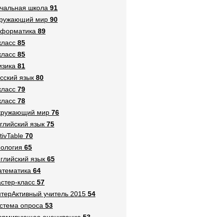
чальная школа
91
кружающий мир
90
нформатика
89
класс
85
класс
85
зика
81
сский язык
80
класс
79
класс
78
кружающий мир
76
глийский язык
75
tivTable
70
ология
65
глийский язык
65
тематика
64
стер-класс
57
терАктивный учитель 2015
54
стема опроса
53
ормирующее оценивание
53