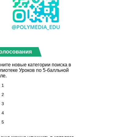
олосования
ните новые категории поиска в
лиотеке Уроков по 5-балльной
ле.
1
2
3
4
5