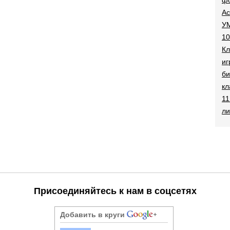
Ac
УМ
10
Кл
иг
би
кл
11
ли
Присоединяйтесь к нам в соцсетях
Добавить в круги