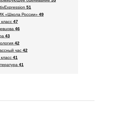
tivExpression
51
К «Школа России»
49
 класс
47
евцова
46
ра
43
ология
42
ассный час
42
 класс
41
тература
41