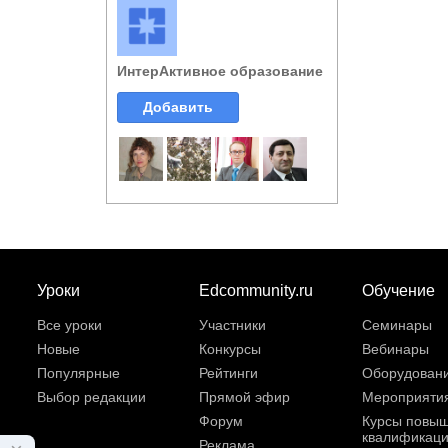
ИнтерАктивное образование
Добавить
Уроки
Edcommunity.ru
Обучение
Все уроки
Участники
Семинары
Новые
Конкурсы
Вебинары
Популярные
Рейтинги
Оборудован
Выбор редакции
Прямой эфир
Мероприяти
Форум
Курсы повы
квалификац
Реклама