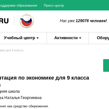
оддержки образования
Пресс-центр
Нас уже
129076 человек!
Учебный центр
Активности
Обор
ике для 9 класса
нтация по экономике для 9 класса
k
няя школа
ва Наталья Георгиевна
енег как средство сбережения.