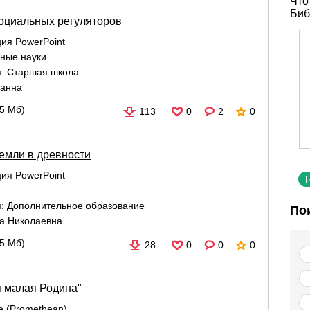
Что
Биб
социальных регуляторов
ия PowerPoint
ные науки
я:
Старшая школа
Жанна
45 Мб)
113
0
2
0
земли в древности
ия PowerPoint
я:
Дополнительное образование
По
а Николаевна
35 Мб)
28
0
0
0
я малая Родина"
re (Promethean)