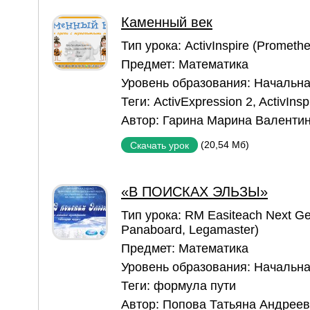
Каменный век
Тип урока:
ActivInspire (Prometh
Предмет:
Математика
Уровень образования:
Начальна
Теги:
ActivExpression 2
,
ActivInsp
Автор:
Гарина Марина Валенти
(20,54 Мб)
Скачать урок
«В ПОИСКАХ ЭЛЬЗЫ»
Тип урока:
RM Easiteach Next Ge
Panaboard, Legamaster)
Предмет:
Математика
Уровень образования:
Начальна
Теги:
формула пути
Автор:
Попова Татьяна Андрее