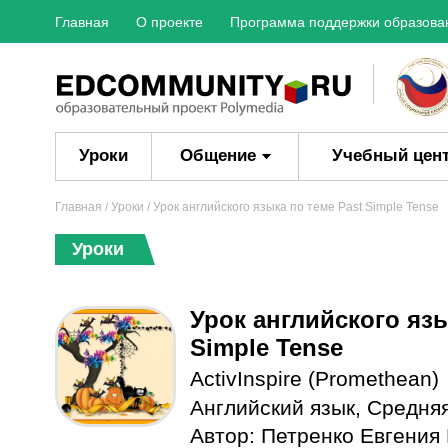
Главная
О проекте
Программа поддержки образова
Уроки
Общение
Учебный цен
Главная
/
Уроки
/ Урок английского языка по теме Past Simple Tense
Уроки
Урок английского язы
Simple Tense
ActivInspire (Promethean)
Английский язык
,
Средня
Автор:
Петренко Евгения