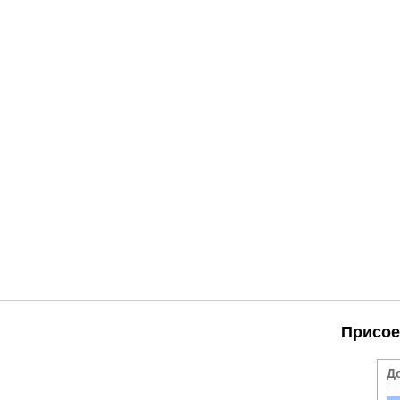
Присое
Д