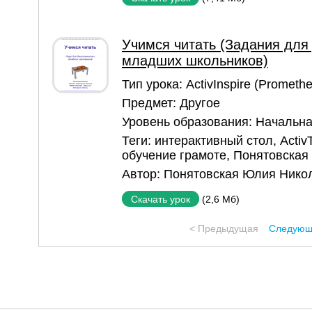
Учимся читать (Задания для
младших школьников)
Тип урока:
ActivInspire (Prometh
Предмет:
Другое
Уровень образования:
Начальна
Теги:
интерактивный стол
,
Activ
обучение грамоте
,
Понятовская
Автор:
Понятовская Юлия Нико
(2,6 Мб)
Скачать урок
< Предыдущая
Следующ