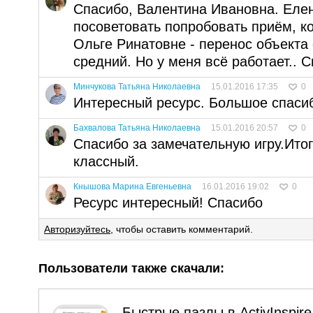
Спасибо, Валентина Ивановна. Еле
посоветовать попробовать приём, 
Ольге Ринатовне - перенос объекта
средний. Но у меня всё работает.. С
Минчукова Татьяна Николаевна
15.01.2016 17:35
0
Интересный ресурс. Большое спаси
Бахвалова Татьяна Николаевна
15.01.2016 20:57
0
Спасибо за замечательную игру.Ито
классный.
Кнышова Марина Евгеньевна
16.01.2016 19:02
0
Ресурс интересный! Спасибо
Авторизуйтесь
, чтобы оставить комментарий.
Пользователи также скачали:
Быстрые пазлы в ActivInspire