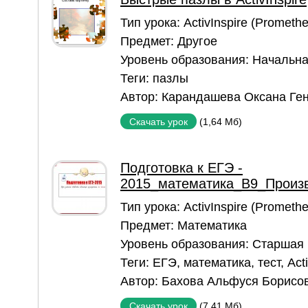
Тип урока:
ActivInspire (Prometh
Предмет:
Другое
Уровень образования:
Начальна
Теги:
пазлы
Автор:
Карандашева Оксана Ге
(1,64 Мб)
Скачать урок
Подготовка к ЕГЭ -
2015_математика_В9_Произв
Тип урока:
ActivInspire (Prometh
Предмет:
Математика
Уровень образования:
Старшая
Теги:
ЕГЭ
,
математика
,
тест
,
Act
Автор:
Бахова Альфуся Борисо
(7,41 Мб)
Скачать урок