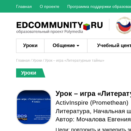
Главная
О проекте
Программа поддержки образова
Уроки
Общение
Учебный цен
Главная
/
Уроки
/ Урок – игра «Литературные тайны»
Уроки
Урок – игра «Литера
ActivInspire (Promethean)
Литература
,
Начальная 
Автор:
Мочалова Евгения
Цели: повторить и закрепить з