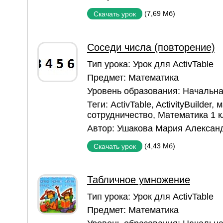
(7,69 Мб)
Скачать урок
Соседи числа (повторение)
Тип урока:
Урок для ActivTable
Предмет:
Математика
Уровень образования:
Начальна
Теги:
ActivTable
,
ActivityBuilder
,
м
сотрудничество
,
Математика 1 к
Автор:
Ушакова Мария Алексан
(4,43 Мб)
Скачать урок
Табличное умножение
Тип урока:
Урок для ActivTable
Предмет:
Математика