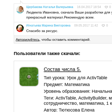
Щербакова Наталья Валерьевна
16.04.2017 18:54
0
Людмила Ивановна, скачала Ваши разработки для 
прекрасный материал.Рекомендую всем.
Игнатьева Марина Викторовна
09.05.2017 11:42
0
Спасибо за ресурс.
Авторизуйтесь
, чтобы оставить комментарий.
Пользователи также скачали:
Состав числа 5.
Тип урока:
Урок для ActivTable
Предмет:
Математика
Уровень образования:
Начальна
Теги:
ActivTable
,
ActivityBuilder
,
м
сотрудничество
,
математика
,
1 
Автор:
Тютюсова Елена