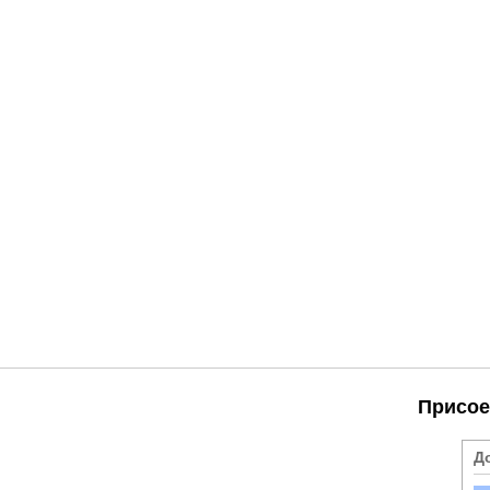
Присое
Д