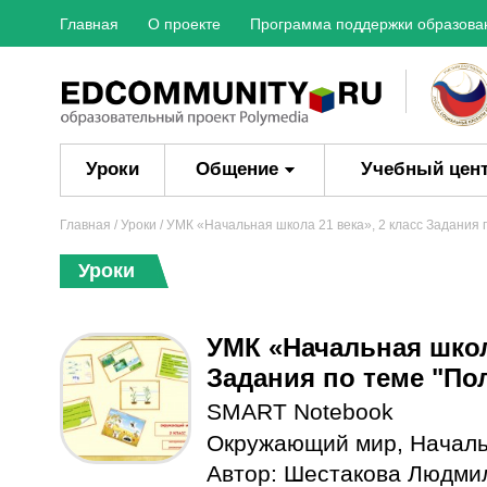
Главная
О проекте
Программа поддержки образова
Уроки
Общение
Учебный цен
Главная
/
Уроки
/ УМК «Начальная школа 21 века», 2 класс Задания 
Уроки
УМК «Начальная школа
Задания по теме "Пол
SMART Notebook
Окружающий мир
,
Началь
Автор:
Шестакова Людми