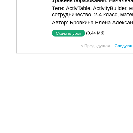
Уровень образования:
Начальна
Теги:
ActivTable
,
ActivityBuilder
,
м
сотрудничество
,
2-4 класс
,
мате
Автор:
Бровкина Елена Алекса
(0,44 Мб)
Скачать урок
< Предыдущая
Следующ