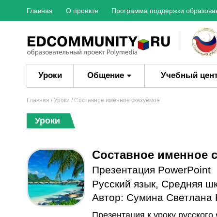
Главная
О проекте
Программа поддержки образова
Уроки
Общение
Учебный цен
Главная
/
Уроки
/ Составное именное сказуемое
Уроки
Составное именное 
Презентация PowerPoint
Русский язык
,
Средняя ш
Автор:
Сумина Светлана
Презентация к уроку русского 