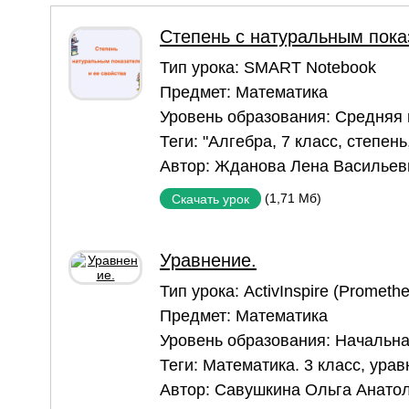
Степень с натуральным пока
Тип урока:
SMART Notebook
Предмет:
Математика
Уровень образования:
Средняя
Теги:
"Алгебра
,
7 класс
,
степень
Автор:
Жданова Лена Васильев
(1,71 Мб)
Скачать урок
Уравнение.
Тип урока:
ActivInspire (Prometh
Предмет:
Математика
Уровень образования:
Начальна
Теги:
Математика. 3 класс
,
урав
Автор:
Савушкина Ольга Анато