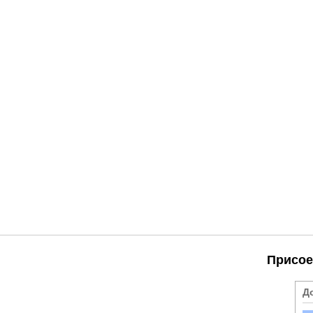
Присое
Д