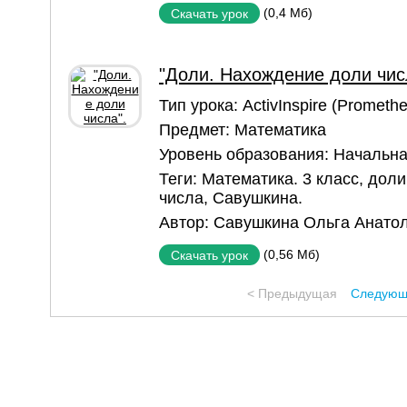
(0,4 Мб)
Скачать урок
"Доли. Нахождение доли чис
Тип урока:
ActivInspire (Prometh
Предмет:
Математика
Уровень образования:
Начальна
Теги:
Математика. 3 класс
,
доли
числа
,
Савушкина.
Автор:
Савушкина Ольга Анато
(0,56 Мб)
Скачать урок
< Предыдущая
Следующ