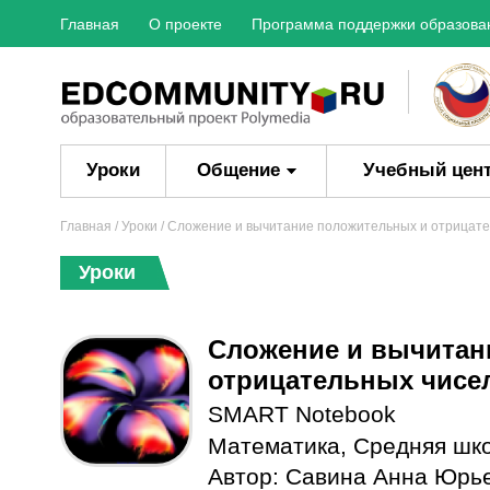
Главная
О проекте
Программа поддержки образова
Уроки
Общение
Учебный цен
Главная
/
Уроки
/ Сложение и вычитание положительных и отрицате
Уроки
Сложение и вычитан
отрицательных чисе
SMART Notebook
Математика
,
Средняя шк
Автор:
Савина Анна Юрь