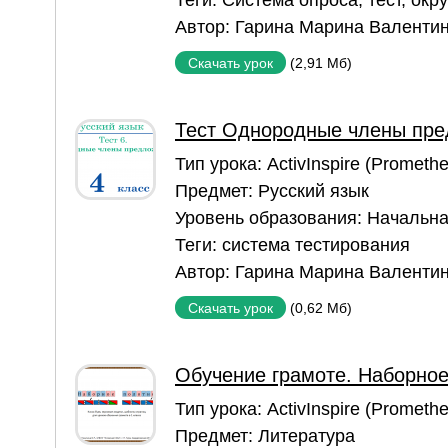
Теги:
Система опроса
,
тест
,
окр
Автор:
Гарина Марина Валенти
(2,91 Мб)
Скачать урок
Тест Однородные члены пр
Тип урока:
ActivInspire (Prometh
Предмет:
Русский язык
Уровень образования:
Начальна
Теги:
система тестирования
Автор:
Гарина Марина Валенти
(0,62 Мб)
Скачать урок
Обучение грамоте. Наборное
Тип урока:
ActivInspire (Prometh
Предмет:
Литература