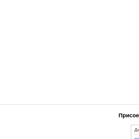
Присое
Д