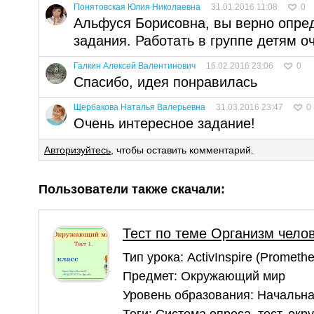
Понятовская Юлия Николаевна
31.01.2016 11:08
0
Альфуся Борисовна, вы верно опре
задания. Работать в группе детям о
Галкин Алексей Валентинович
16.02.2016 23:06
0
Спасибо, идея понравилась
Щербакова Наталья Валерьевна
31.03.2016 23:47
0
Очень интересное задание!
Авторизуйтесь
, чтобы оставить комментарий.
Пользователи также скачали:
Тест по теме Организм чело
Тип урока:
ActivInspire (Prometh
Предмет:
Окружающий мир
Уровень образования:
Начальна