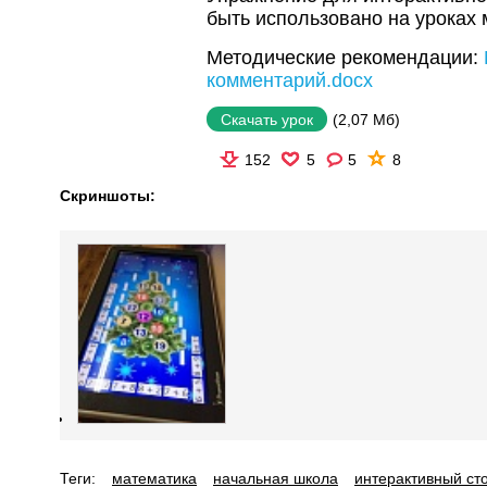
быть использовано на уроках м
Методические рекомендации:
комментарий.docx
(2,07 Мб)
Скачать урок
152
5
5
8
Скриншоты:
Теги:
математика
начальная школа
интерактивный ст