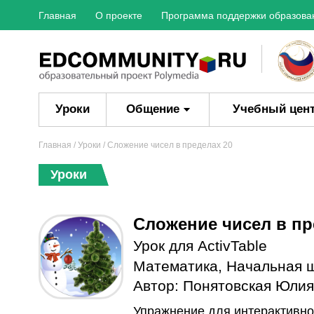
Главная
О проекте
Программа поддержки образова
Уроки
Общение
Учебный цен
Главная
/
Уроки
/ Сложение чисел в пределах 20
Уроки
Сложение чисел в пр
Урок для ActivTable
Математика
,
Начальная 
Автор:
Понятовская Юлия
Упражнение для интерактивног