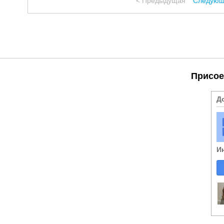
< Предыдущая
Следующ
Присое
Д
И