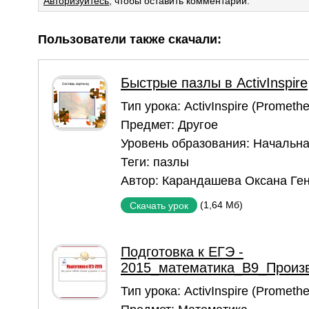
Авторизуйтесь
, чтобы оставить комментарий.
Пользователи также скачали:
Быстрые пазлы в ActivInspire
Тип урока:
ActivInspire (Prometh
Предмет:
Другое
Уровень образования:
Начальна
Теги:
пазлы
Автор:
Карандашева Оксана Ге
(1,64 Мб)
Скачать урок
Подготовка к ЕГЭ -
2015_математика_В9_Произв
Тип урока:
ActivInspire (Prometh