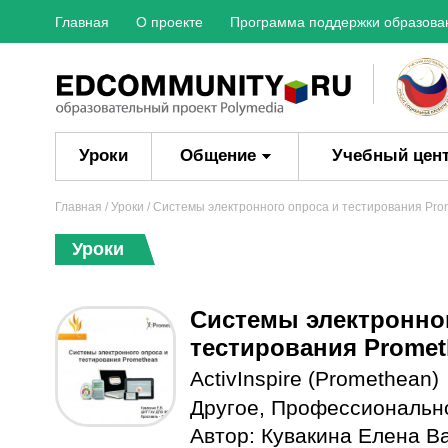
Главная
О проекте
Программа поддержки образова
Уроки
Общение
Учебный цен
Главная
/
Уроки
/ Системы электронного опроса и тестирования Pro
Уроки
Системы электронно
тестирования Promet
ActivInspire (Promethean)
Другое
,
Профессиональн
Автор:
Кувакина Елена В