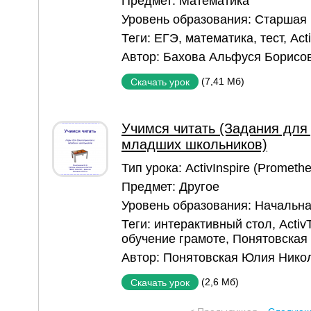
Предмет:
Математика
Уровень образования:
Старшая
Теги:
ЕГЭ
,
математика
,
тест
,
Act
Автор:
Бахова Альфуся Борисо
(7,41 Мб)
Скачать урок
Учимся читать (Задания для
младших школьников)
Тип урока:
ActivInspire (Prometh
Предмет:
Другое
Уровень образования:
Начальна
Теги:
интерактивный стол
,
Activ
обучение грамоте
,
Понятовская
Автор:
Понятовская Юлия Нико
(2,6 Мб)
Скачать урок