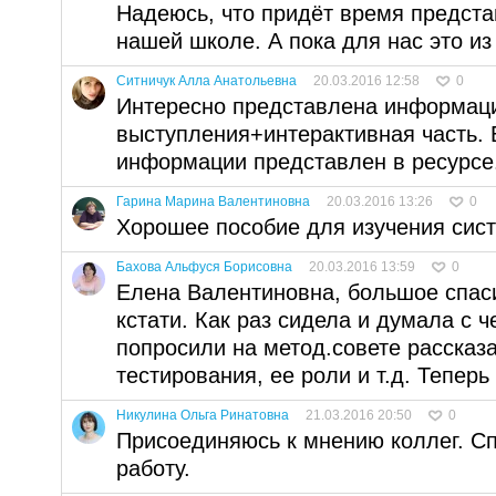
Надеюсь, что придёт время предста
нашей школе. А пока для нас это из
Ситничук Алла Анатольевна
20.03.2016 12:58
0
Интересно представлена информаци
выступления+интерактивная часть.
информации представлен в ресурсе.
Гарина Марина Валентиновна
20.03.2016 13:26
0
Хорошее пособие для изучения сист
Бахова Альфуся Борисовна
20.03.2016 13:59
0
Елена Валентиновна, большое спаси
кстати. Как раз сидела и думала с ч
попросили на метод.совете рассказа
тестирования, ее роли и т.д. Теперь 
Никулина Ольга Ринатовна
21.03.2016 20:50
0
Присоединяюсь к мнению коллег. С
работу.