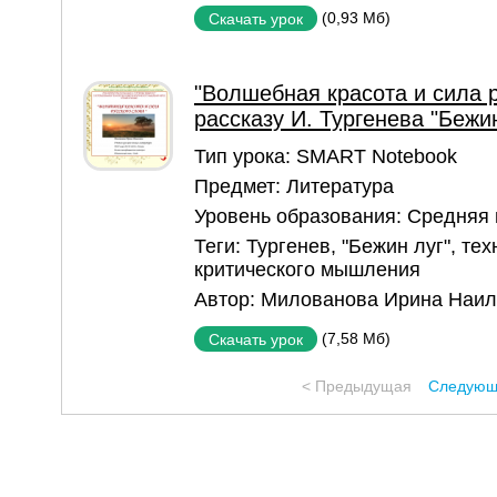
(0,93 Мб)
Скачать урок
"Волшебная красота и сила р
рассказу И. Тургенева "Бежин
Тип урока:
SMART Notebook
Предмет:
Литература
Уровень образования:
Средняя
Теги:
Тургенев
,
"Бежин луг"
,
тех
критического мышления
Автор:
Милованова Ирина Наил
(7,58 Мб)
Скачать урок
< Предыдущая
Следующ