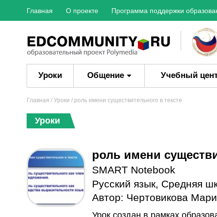
Главная
О проекте
Программа поддержки образова
Уроки
Общение
Учебный цен
Главная
/
Уроки
/ роль имени существительного в тексте
Уроки
роль имени существи
SMART Notebook
Русский язык
,
Средняя ш
Автор:
Чертовикова Мари
Урок создан в рамках образо