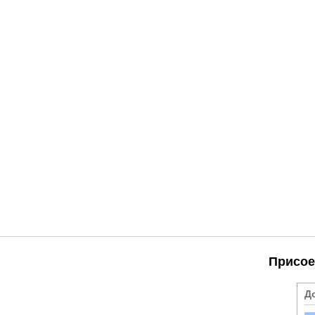
Присое
Д