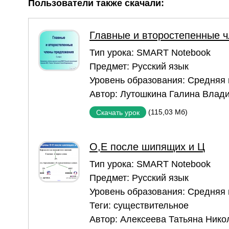
Пользователи также скачали:
Главные и второстепенные 
Тип урока:
SMART Notebook
Предмет:
Русский язык
Уровень образования:
Средняя
Автор:
Лутошкина Галина Влад
(115,03 Мб)
Скачать урок
О,Е после шипящих и Ц
Тип урока:
SMART Notebook
Предмет:
Русский язык
Уровень образования:
Средняя
Теги:
существительное
Автор:
Алексеева Татьяна Нико