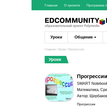
Главная
О проекте
Программа п
Уроки
Общение
Главная
/
Уроки
/ Прогрессии
Уроки
Прогресси
SMART Noteboo
Математика
,
Сре
Автор:
Щербаков
Прогрессии