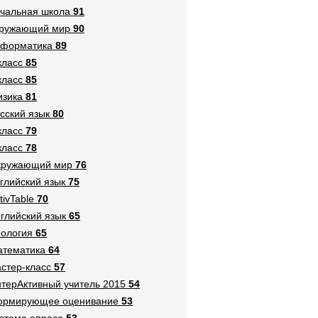
чальная школа
91
кружающий мир
90
нформатика
89
класс
85
класс
85
зика
81
сский язык
80
класс
79
класс
78
кружающий мир
76
глийский язык
75
tivTable
70
глийский язык
65
ология
65
тематика
64
стер-класс
57
терАктивный учитель 2015
54
ормирующее оценивание
53
стема опроса
53