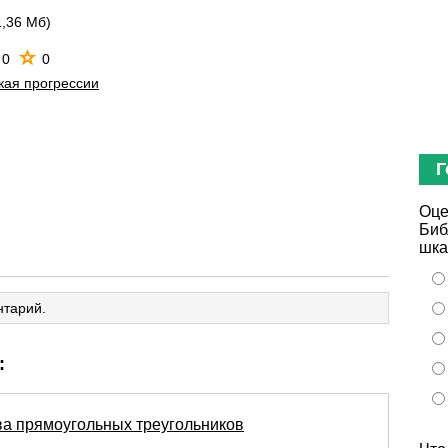
1,36 Мб)
0
0
кая прогрессии
Г
Оце
Биб
шка
нтарий.
:
ва прямоугольных треугольников