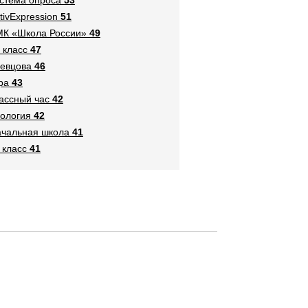
tivExpression
51
К «Школа России»
49
 класс
47
евцова
46
ра
43
ассный час
42
ология
42
чальная школа
41
 класс
41