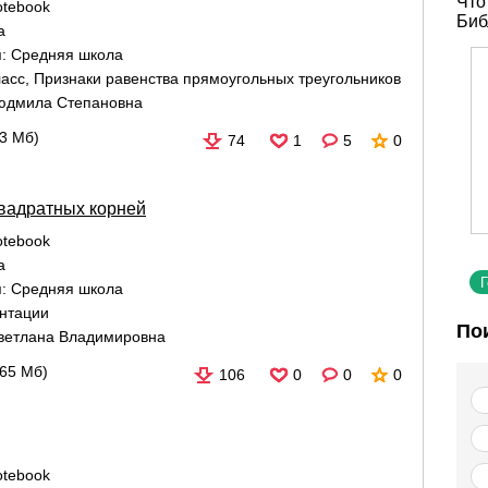
Что
tebook
Биб
а
я:
Средняя школа
ласс
,
Признаки равенства прямоугольных треугольников
юдмила Степановна
53 Мб)
74
1
5
0
вадратных корней
tebook
а
я:
Средняя школа
ентации
По
ветлана Владимировна
,65 Мб)
106
0
0
0
tebook