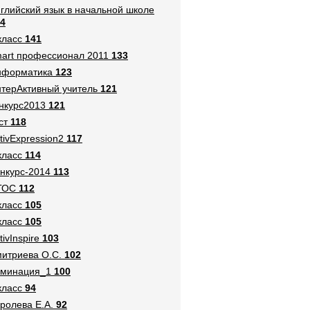
глийский язык в начальной школе
4
класс
141
art профессионал 2011
133
нформатика
123
терАктивный учитель
121
нкурс2013
121
ст
118
tivExpression2
117
класс
114
нкурс-2014
113
ГОС
112
класс
105
класс
105
tivInspire
103
итриева О.С.
102
оминация_1
100
класс
94
ролева Е.А.
92