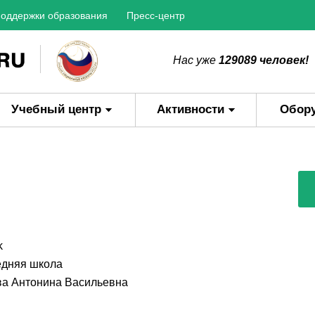
оддержки образования
Пресс-центр
Нас уже
129089 человек!
Учебный центр
Активности
Обор
и
k
дняя школа
а Антонина Васильевна