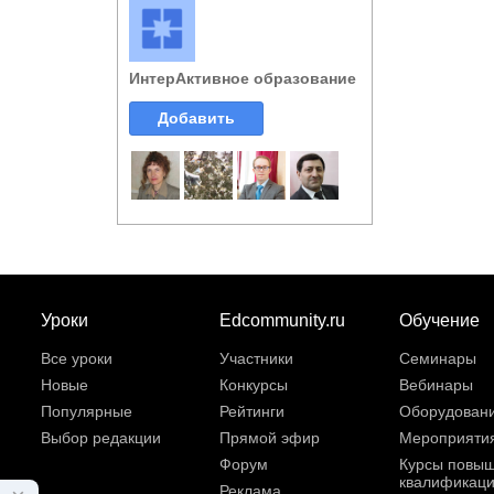
ИнтерАктивное образование
Добавить
Уроки
Edcommunity.ru
Обучение
Все уроки
Участники
Семинары
Новые
Конкурсы
Вебинары
Популярные
Рейтинги
Оборудован
Выбор редакции
Прямой эфир
Мероприяти
Форум
Курсы повы
квалификац
Реклама