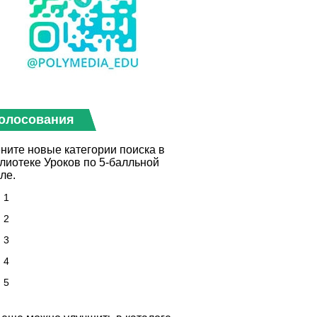
олосования
ните новые категории поиска в
лиотеке Уроков по 5-балльной
ле.
1
2
3
4
5