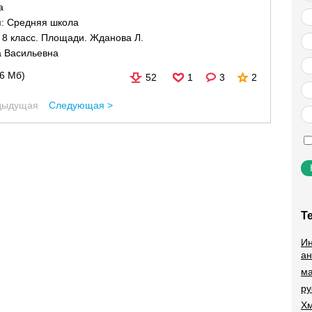
а
я:
Средняя школа
 8 класс. Площади. Жданова Л.
 Васильевна
06 Мб)
52
1
3
2
дыдущая
Следующая >
Т
Ин
ан
ма
ру
Хм