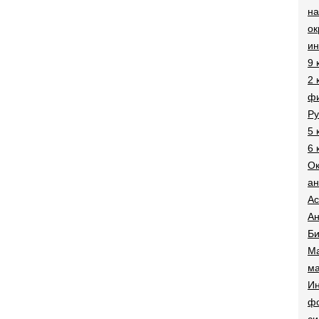
на
о
и
9 
2 
фи
Ру
5 
6 
О
ан
Ac
Ан
Би
Ма
ма
Ин
ф
си