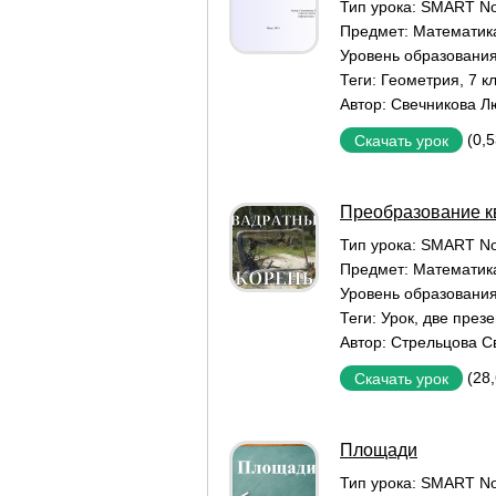
Тип урока:
SMART No
Предмет:
Математик
Уровень образовани
Теги:
Геометрия
,
7 к
Автор:
Свечникова Л
(0,
Скачать урок
Преобразование к
Тип урока:
SMART No
Предмет:
Математик
Уровень образовани
Теги:
Урок
,
две през
Автор:
Стрельцова С
(28
Скачать урок
Площади
Тип урока:
SMART No