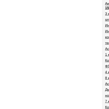
Ан
15
3 
sm
И
Ин
ко
те
Ac
1 
Ко
Ф
4 
8 
Ac
Дм
н
7 
Ко