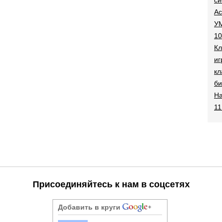
Ac
УМ
10
Кл
иг
кл
би
На
11
Присоединяйтесь к нам в соцсетях
Добавить в круги