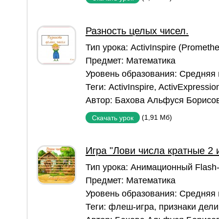
Разность целых чисел.
Тип урока:
ActivInspire (Prometh
Предмет:
Математика
Уровень образования:
Средняя
Теги:
ActivInspire
,
ActivExpressio
Автор:
Бахова Альфуся Борисо
(1,91 Мб)
Скачать урок
Игра "Лови числа кратные 2 и
Тип урока:
Aнимационный Flash
Предмет:
Математика
Уровень образования:
Средняя
Теги:
флеш-игра
,
признаки дели