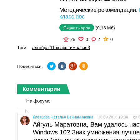
Методические рекомендации:
класс.doc
(0,13 Мб)
Скачать урок
25
0
2
0
Теги:
алгебра 11 класс гимназия3
Поделиться:
Комментарии
На форуме
Клевцова Наталья Вениаминовна
30.09.2016 19:34
Айгуль Маратовна, Вам удалось настр
Windows 10? Знак умножения лучше
точки (она на вкладке с интегралам