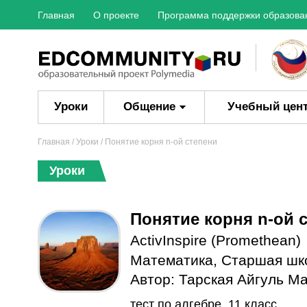
Главная
О проекте
Программа поддержки образова
Уроки
Общение
Учебный цен
Главная
/
Уроки
/ Понятие корня n-ой степени
Уроки
Понятие корня n-ой 
ActivInspire (Promethean)
Математика
,
Старшая шк
Автор:
Тарская Айгуль М
тест по алгебре, 11 класс