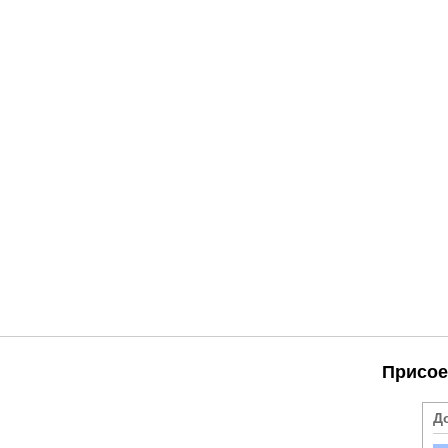
Присое
Д