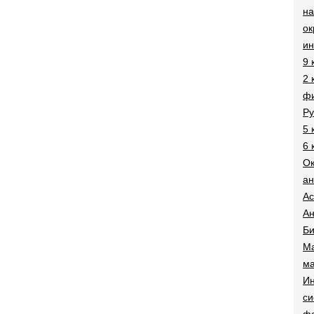
на
о
и
9 
2 
фи
Ру
5 
6 
О
ан
Ac
Ан
Би
Ма
ма
Ин
си
ф