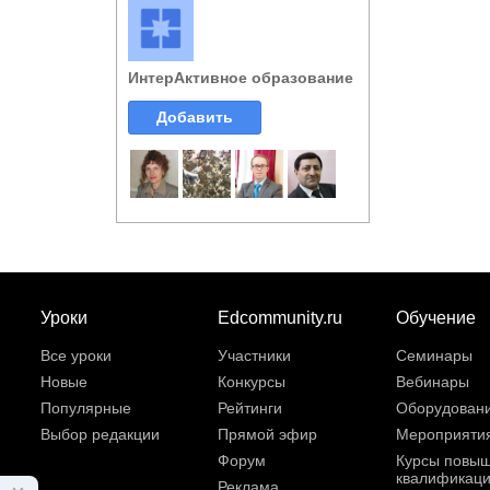
ИнтерАктивное образование
Добавить
Уроки
Edcommunity.ru
Обучение
Все уроки
Участники
Семинары
Новые
Конкурсы
Вебинары
Популярные
Рейтинги
Оборудован
Выбор редакции
Прямой эфир
Мероприяти
Форум
Курсы повы
квалификац
Реклама