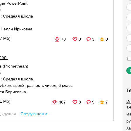
ия PowerPoint
а
я:
Средняя школа
 Нелли Ириковна
17 Мб)
78
0
3
0
сел.
re (Promethean)
а
я:
Средняя школа
ivExpression2
,
разность чисел
,
6 класс
Т
ся Борисовна
91 Мб)
Ин
487
8
9
7
ан
дыдущая
Следующая >
ма
ру
Хм