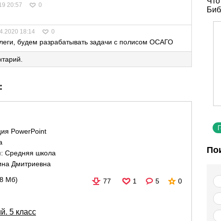
Что
19 20:57
0
Биб
4.2020 18:14
0
ллеги, будем разрабатывать задачи с полисом ОСАГО
нтарий.
:
ия PowerPoint
а
По
я:
Средняя школа
ина Дмитриевна
98 Мб)
77
1
5
0
. 5 класс