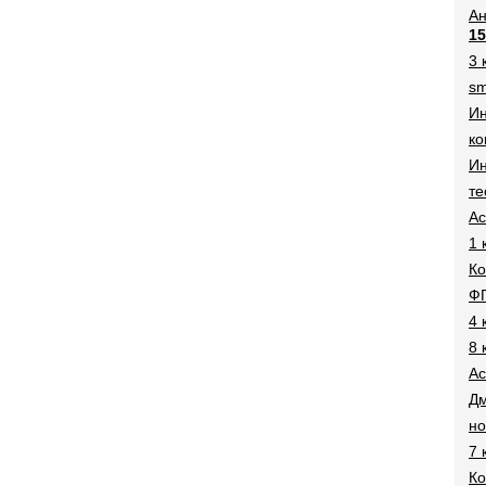
Ан
15
3 
sm
И
ко
Ин
те
Ac
1 
Ко
Ф
4 
8 
Ac
Дм
н
7 
Ко