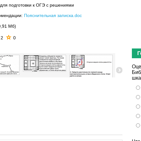
для подготовки к ОГЭ с решениями
омендации:
Пояснительная записка.doc
0,91 Мб)
2
0
Г
Оце
Биб
шка