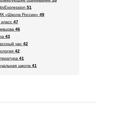
tivExpression
51
К «Школа России»
49
 класс
47
евцова
46
ра
43
ассный час
42
ология
42
тература
41
чальная школа
41