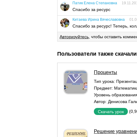
Патик Елена Степановна
19.11.20
Спасибо за ресурс
Китаева Ирина Вячеславовна
01.0
Спасибо за ресурс! Теперь, ко
Авторизуйтесь
, чтобы оставить комме
Пользователи также скачали
Проценты
Тип урока:
Презентац
Предмет:
Математик
Уровень образовани
Автор:
Денисова Гал
(0,
Скачать урок
Решение уравнений