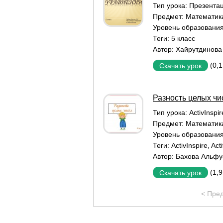
Тип урока:
Презентац
Предмет:
Математик
Уровень образовани
Теги:
5 класс
Автор:
Хайрутдинова
(0,
Скачать урок
Разность целых чи
Тип урока:
ActivInspi
Предмет:
Математик
Уровень образовани
Теги:
ActivInspire
,
Act
Автор:
Бахова Альфу
(1,
Скачать урок
< Пре