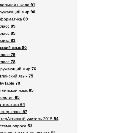
чальная школа
91
кружающий мир
90
нформатика
89
класс
85
класс
85
зика
81
сский язык
80
класс
79
класс
78
кружающий мир
76
глийский язык
75
tivTable
70
глийский язык
65
ология
65
тематика
64
стер-класс
57
терАктивный учитель 2015
54
стема опроса
53
ормирующее оценивание
53