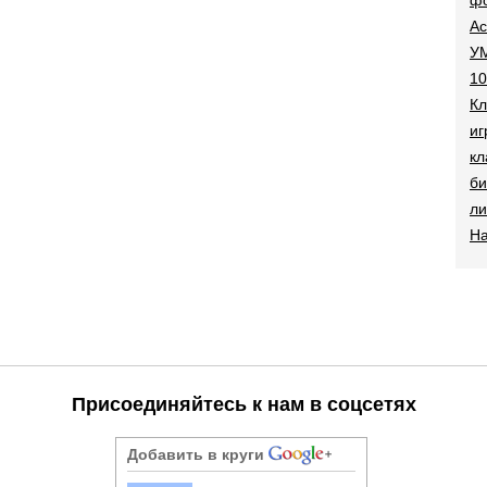
Ac
УМ
10
Кл
иг
кл
би
ли
На
Присоединяйтесь к нам в соцсетях
Добавить в круги