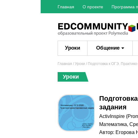
Главная
О проекте
Программа п
Уроки
Общение
Главная
/
Уроки
/ Подготовка к ОГЭ. Практик
Уроки
Подготовка
задания
ActivInspire (Pro
Математика
,
Сре
Автор:
Егорова 