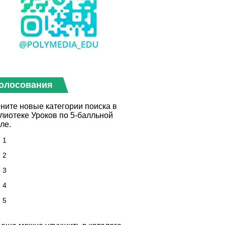
олосования
ните новые категории поиска в
лиотеке Уроков по 5-балльной
ле.
1
2
3
4
5