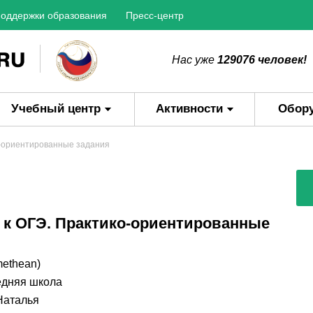
оддержки образования
Пресс-центр
Нас уже
129076 человек!
Учебный центр
Активности
Обор
о-ориентированные задания
 к ОГЭ. Практико-ориентированные
methean)
дняя школа
Наталья