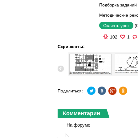
Подборка заданий 
Методические рек
(
Скачать урок
102
1
Скриншоты:
Поделиться:
Комментарии
На форуме