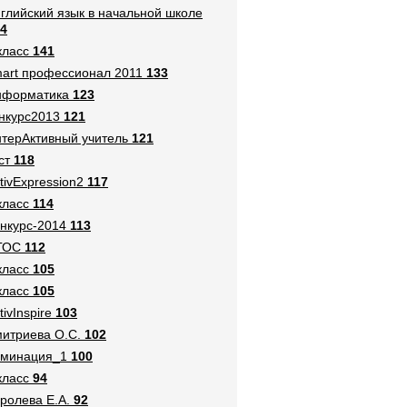
глийский язык в начальной школе
4
класс
141
art профессионал 2011
133
нформатика
123
нкурс2013
121
терАктивный учитель
121
ст
118
tivExpression2
117
класс
114
нкурс-2014
113
ГОС
112
класс
105
класс
105
tivInspire
103
итриева О.С.
102
оминация_1
100
класс
94
ролева Е.А.
92