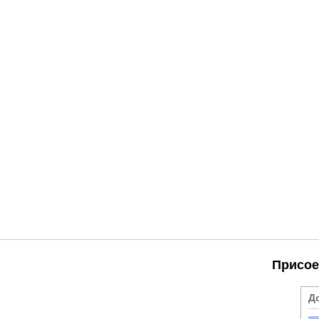
Присое
Д