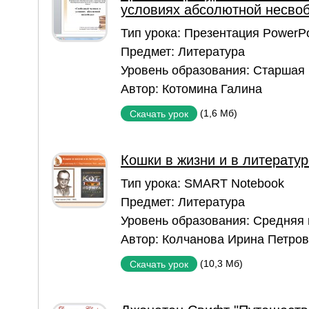
условиях абсолютной несво
Тип урока:
Презентация PowerPo
Предмет:
Литература
Уровень образования:
Старшая
Автор:
Котомина Галина
(1,6 Мб)
Скачать урок
Кошки в жизни и в литератур
Тип урока:
SMART Notebook
Предмет:
Литература
Уровень образования:
Средняя
Автор:
Колчанова Ирина Петро
(10,3 Мб)
Скачать урок