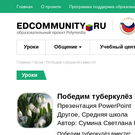
Главная
О проекте
Программа поддержки образова
Уроки
Общение
Учебный цен
Главная
/
Уроки
/ Победим туберкулёз вместе!
Уроки
Победим туберкулёз 
Презентация PowerPoint
Другое
,
Средняя школа
Автор:
Сумина Светлана
Победим туберкулёз вместе!