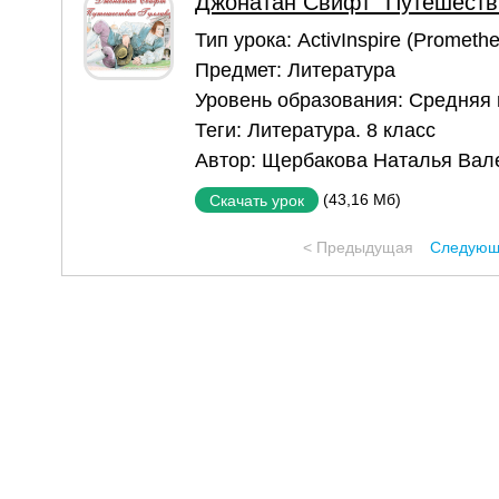
Джонатан Свифт "Путешеств
Тип урока:
ActivInspire (Prometh
Предмет:
Литература
Уровень образования:
Средняя
Теги:
Литература. 8 класс
Автор:
Щербакова Наталья Вал
(43,16 Мб)
Скачать урок
< Предыдущая
Следующ