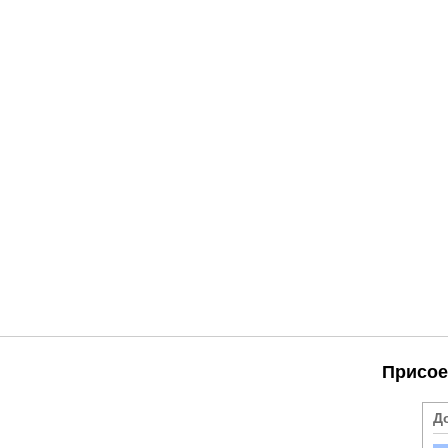
Присое
Д