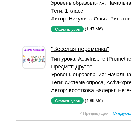
Уровень образования:
Начальна
Теги:
1 класс
Автор:
Никулина Ольга Ринатов
(1,47 Мб)
Скачать урок
"Веселая переменка"
Тип урока:
ActivInspire (Prometh
Предмет:
Другое
Уровень образования:
Начальна
Теги:
система опроса
,
ActivExpr
Автор:
Короткова Валерия Евге
(4,89 Мб)
Скачать урок
< Предыдущая
Следующ