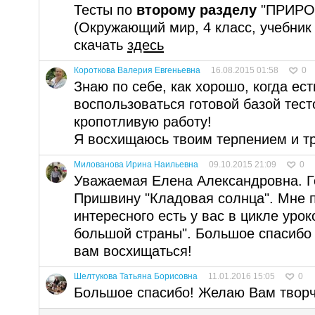
Тесты по
второму разделу
"ПРИРО
(Окружающий мир, 4 класс, учебник
скачать
здесь
Короткова Валерия Евгеньевна
16.08.2015 01:58
0
Знаю по себе, как хорошо, когда ес
воспользоваться готовой базой тест
кропотливую работу!
Я восхищаюсь твоим терпением и т
Милованова Ирина Наильевна
09.10.2015 21:09
0
Уважаемая Елена Александровна. Г
Пришвину "Кладовая солнца". Мне п
интересного есть у вас в цикле урок
большой страны". Большое спасибо 
вам восхищаться!
Шелтукова Татьяна Борисовна
11.01.2016 15:05
0
Большое спасибо! Желаю Вам творч