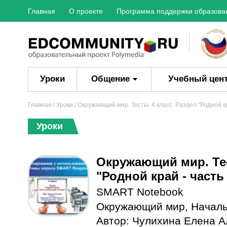
Главная
О проекте
Программа поддержки образова
Уроки
Общение
Учебный цен
Главная
/
Уроки
/ Окружающий мир. Тесты. 4 класс. Раздел "Родной к
Уроки
Окружающий мир. Тес
"Родной край - част
SMART Notebook
Окружающий мир
,
Началь
Автор:
Чулихина Елена А