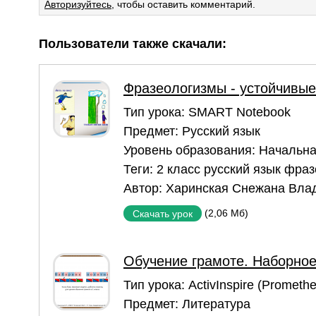
Авторизуйтесь
, чтобы оставить комментарий.
Пользователи также скачали:
Фразеологизмы - устойчивые
Тип урока:
SMART Notebook
Предмет:
Русский язык
Уровень образования:
Начальна
Теги:
2 класс русский язык фра
Автор:
Харинская Снежана Вла
(2,06 Мб)
Скачать урок
Обучение грамоте. Наборное
Тип урока:
ActivInspire (Prometh
Предмет:
Литература