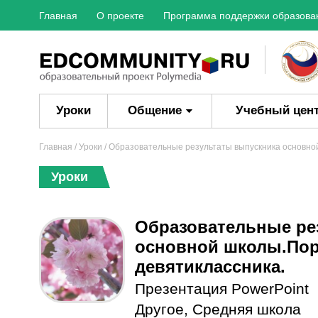
Главная
О проекте
Программа поддержки образова
Уроки
Общение
Учебный цен
Главная
/
Уроки
/ Образовательные результаты выпускника основно
Уроки
Образовательные ре
основной школы.По
девятиклассника.
Презентация PowerPoint
Другое
,
Средняя школа