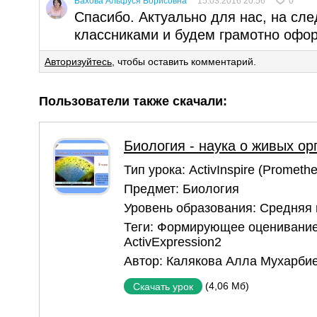
Бахова Альфуся Борисовна
15.03.2016 20:56
0
Спасибо. Актуально для нас, на сл
классниками и будем грамотно офо
Авторизуйтесь
, чтобы оставить комментарий.
Пользователи также скачали:
Биология - наука о живых ор
Тип урока:
ActivInspire (Prometh
Предмет:
Биология
Уровень образования:
Средняя
Теги:
Формирующее оценивани
ActivExpression2
Автор:
Калякова Алла Мухарби
(4,06 Мб)
Скачать урок