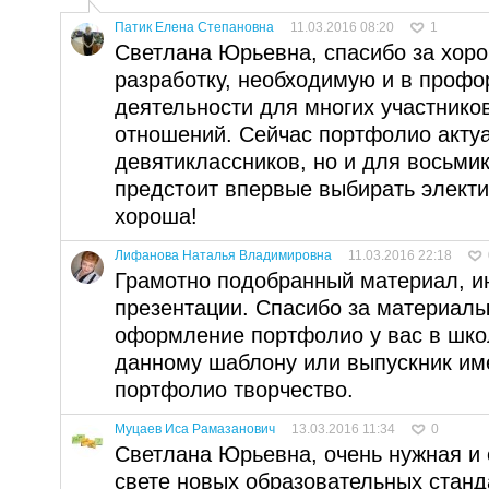
Патик Елена Степановна
11.03.2016 08:20
1
Светлана Юрьевна, спасибо за хор
разработку, необходимую и в проф
деятельности для многих участнико
отношений. Сейчас портфолио актуа
девятиклассников, но и для восьми
предстоит впервые выбирать электи
хороша!
Лифанова Наталья Владимировна
11.03.2016 22:18
Грамотно подобранный материал, 
презентации. Спасибо за материал
оформление портфолио у вас в шко
данному шаблону или выпускник име
портфолио творчество.
Муцаев Иса Рамазанович
13.03.2016 11:34
0
Светлана Юрьевна, очень нужная и
свете новых образовательных стан