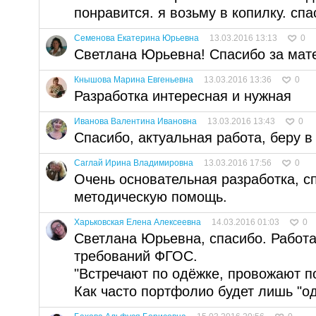
понравится. я возьму в копилку. спа
Семенова Екатерина Юрьевна
13.03.2016 13:13
0
Светлана Юрьевна! Спасибо за мате
Кнышова Марина Евгеньевна
13.03.2016 13:36
0
Разработка интересная и нужная
Иванова Валентина Ивановна
13.03.2016 13:43
0
Спасибо, актуальная работа, беру в
Саглай Ирина Владимировна
13.03.2016 17:56
0
Очень основательная разработка, с
методическую помощь.
Харьковская Елена Алексеевна
14.03.2016 01:03
0
Светлана Юрьевна, спасибо. Работа
требований ФГОС.
"Встречают по одёжке, провожают п
Как часто портфолио будет лишь "о