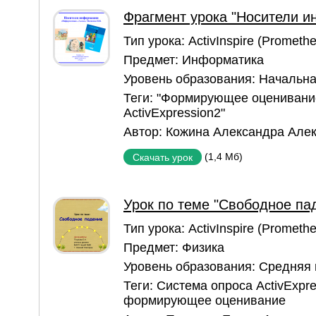
Фрагмент урока "Носители 
Тип урока:
ActivInspire (Prometh
Предмет:
Информатика
Уровень образования:
Начальна
Теги:
"Формирующее оценивани
ActivExpression2"
Автор:
Кожина Александра Але
(1,4 Мб)
Скачать урок
Урок по теме "Свободное па
Тип урока:
ActivInspire (Prometh
Предмет:
Физика
Уровень образования:
Средняя
Теги:
Система опроса ActivExpre
формирующее оценивание