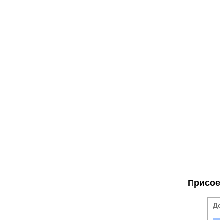
Присое
Д