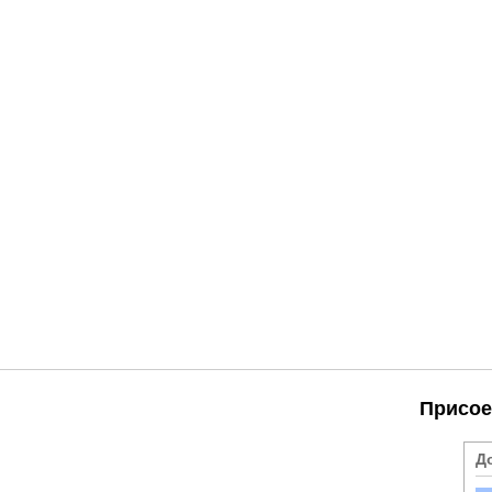
Присое
Д