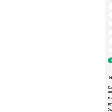
Т
Ин
ан
ма
ру
Хм