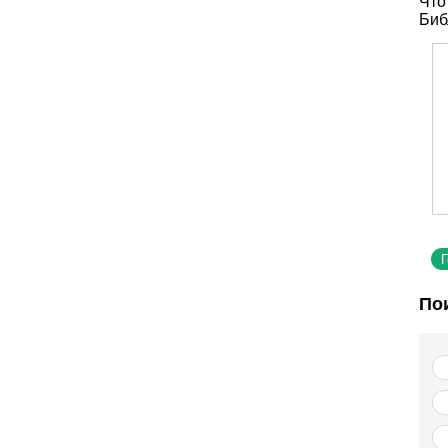
Что
Биб
По