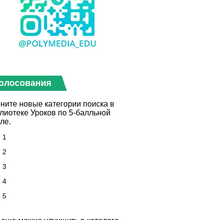
олосования
ните новые категории поиска в
лиотеке Уроков по 5-балльной
ле.
1
2
3
4
5