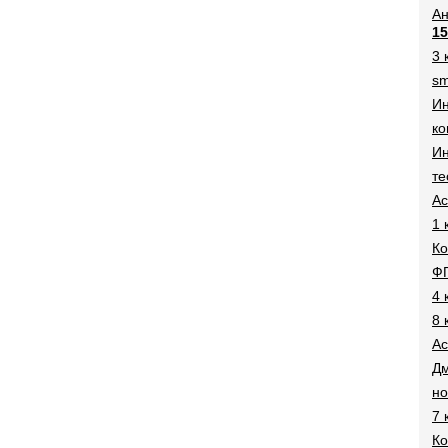
Ан
15
3 
sm
И
ко
Ин
те
Ac
1 
Ко
Ф
4 
8 
Ac
Дм
н
7 
Ко