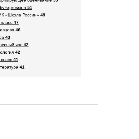
tivExpression
51
К «Школа России»
49
 класс
47
евцова
46
ра
43
ассный час
42
ология
42
 класс
41
тература
41