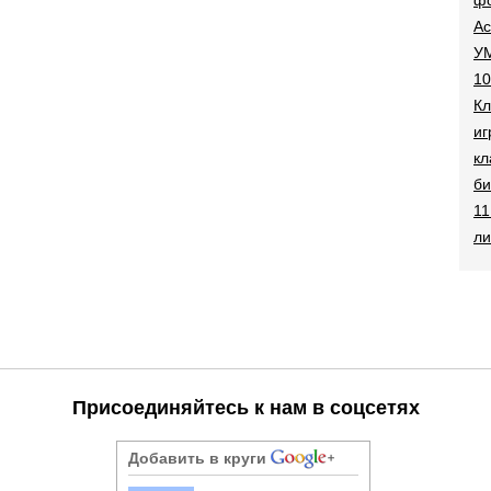
Ac
УМ
10
Кл
иг
кл
би
11
ли
Присоединяйтесь к нам в соцсетях
Добавить в круги