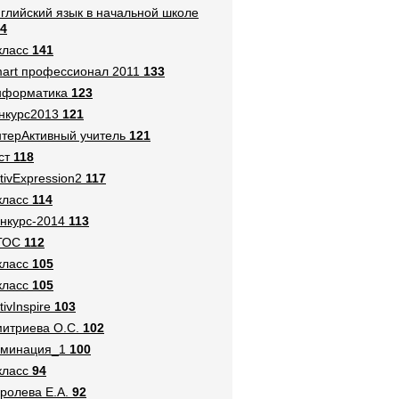
глийский язык в начальной школе
4
класс
141
art профессионал 2011
133
нформатика
123
нкурс2013
121
терАктивный учитель
121
ст
118
tivExpression2
117
класс
114
нкурс-2014
113
ГОС
112
класс
105
класс
105
tivInspire
103
итриева О.С.
102
оминация_1
100
класс
94
ролева Е.А.
92