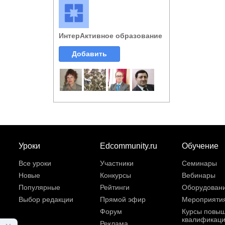
ИнтерАктивное образование
Добавить
Уроки
Edcommunity.ru
Обучение
Все уроки
Участники
Семинары
Новые
Конкурсы
Вебинары
Популярные
Рейтинги
Оборудован
Выбор редакции
Прямой эфир
Мероприяти
Форум
Курсы повы
квалификац
Реклама