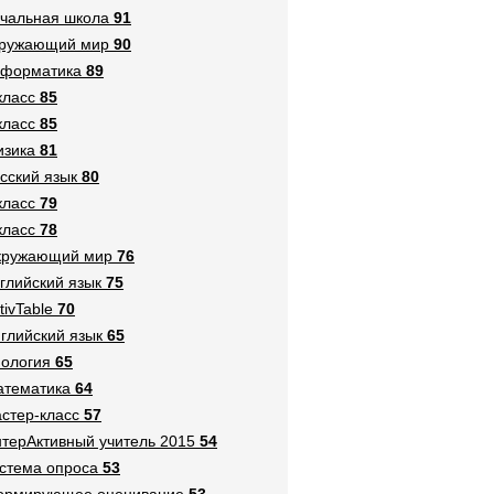
чальная школа
91
кружающий мир
90
нформатика
89
класс
85
класс
85
зика
81
сский язык
80
класс
79
класс
78
кружающий мир
76
глийский язык
75
tivTable
70
глийский язык
65
ология
65
тематика
64
стер-класс
57
терАктивный учитель 2015
54
стема опроса
53
ормирующее оценивание
53