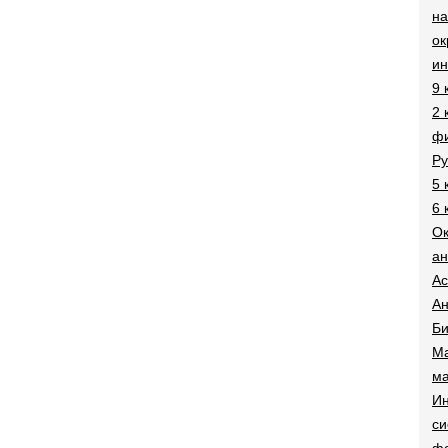
на
о
и
9 
2 
фи
Ру
5 
6 
О
ан
Ac
Ан
Би
Ма
ма
Ин
си
ф