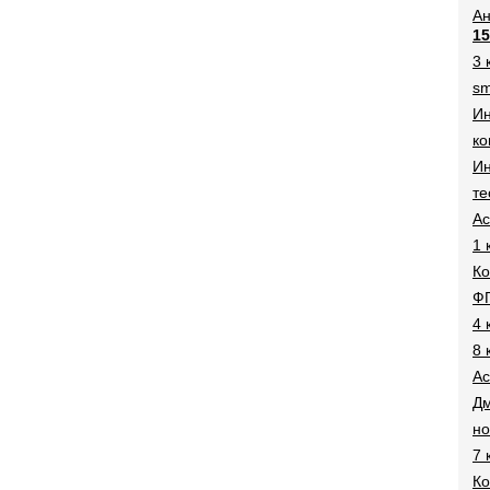
Ан
15
3 
sm
И
ко
Ин
те
Ac
1 
Ко
Ф
4 
8 
Ac
Дм
н
7 
Ко