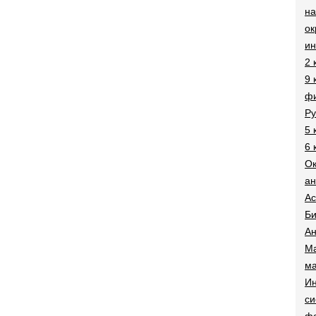
на
о
и
2 
9 
фи
Ру
5 
6 
О
ан
Ac
Би
Ан
Ма
ма
Ин
си
ф