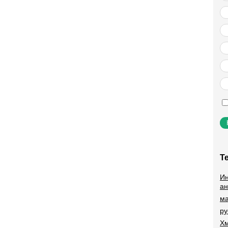
Т
Ин
ан
ма
ру
Хм