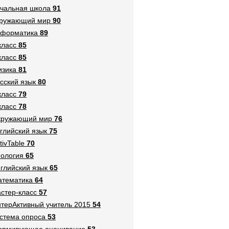
чальная школа
91
кружающий мир
90
нформатика
89
класс
85
класс
85
зика
81
сский язык
80
класс
79
класс
78
кружающий мир
76
глийский язык
75
tivTable
70
ология
65
глийский язык
65
тематика
64
стер-класс
57
терАктивный учитель 2015
54
стема опроса
53
ормирующее оценивание
53