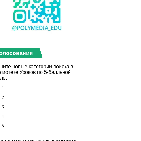
олосования
ните новые категории поиска в
лиотеке Уроков по 5-балльной
ле.
1
2
3
4
5