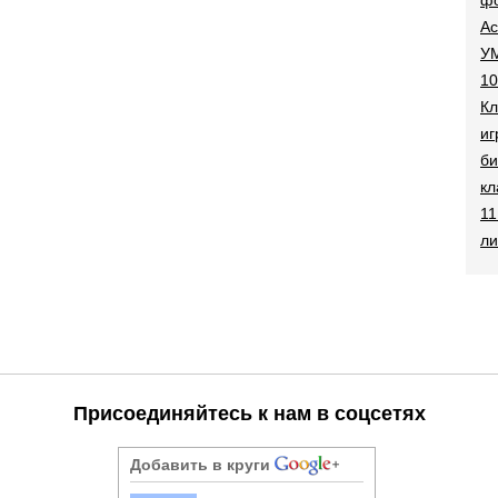
Ac
УМ
10
Кл
иг
би
кл
11
ли
Присоединяйтесь к нам в соцсетях
Добавить в круги