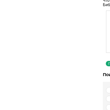
Что
Биб
По