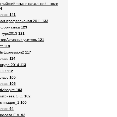
глийский язык в начальной школе
4
класс
141
art профессионал 2011
133
нформатика
123
нкурс2013
121
терАктивный учитель
121
ст
118
tivExpression2
117
класс
114
нкурс-2014
113
ГОС
112
класс
105
класс
105
tivInspire
103
итриева О.С.
102
оминация_1
100
класс
94
ролева Е.А.
92