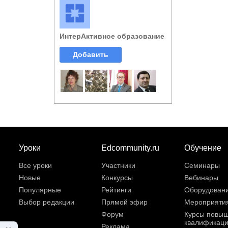
ИнтерАктивное образование
Добавить
Уроки
Edcommunity.ru
Обучение
Все уроки
Участники
Семинары
Новые
Конкурсы
Вебинары
Популярные
Рейтинги
Оборудован
Выбор редакции
Прямой эфир
Мероприяти
Форум
Курсы повы
квалификац
Реклама