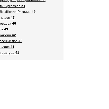
tivExpression
51
К «Школа России»
49
 класс
47
евцова
46
ра
43
ология
42
ассный час
42
 класс
41
тература
41