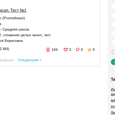
исел. Тест №1
re (Promethean)
а
я:
Средняя школа
2
,
сложение целых чисел
,
тест
ся Борисовна
72 Мб)
104
3
0
5
дыдущая
Следующая >
Т
Ин
ан
ма
ру
Хм