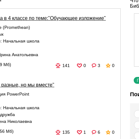
Что
Биб
ка в 4 классе по теме:"Обучающее изложение"
re (Promethean)
ык
я:
Начальная школа
Ирина Анатольевна
79 Мб)
141
0
3
0
 разные, но мы вместе"
По
ия PowerPoint
я:
Начальная школа
дружба
ена Николаевна
,56 Мб)
135
1
6
0