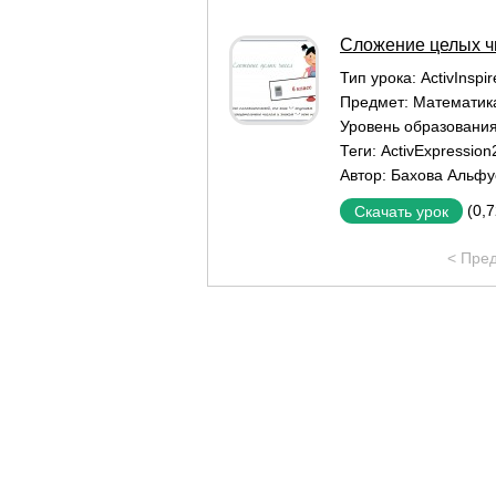
Сложение целых ч
Тип урока:
ActivInspi
Предмет:
Математик
Уровень образовани
Теги:
ActivExpression
Автор:
Бахова Альфу
(0,
Скачать урок
< Пре