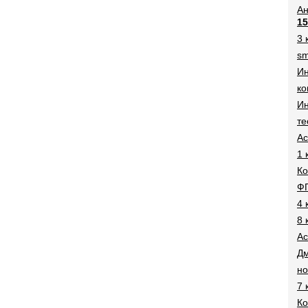
Ан
15
3 
sm
И
ко
Ин
те
Ac
1 
Ко
Ф
4 
8 
Ac
Дм
н
7 
Ко