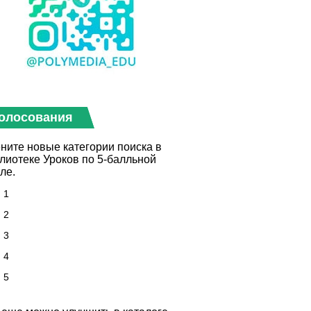
олосования
ните новые категории поиска в
лиотеке Уроков по 5-балльной
ле.
1
2
3
4
5