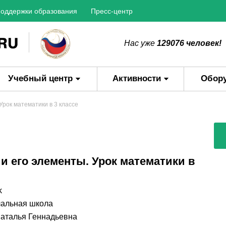
оддержки образования
Пресс-центр
Нас уже
129076 человек!
Учебный центр
Активности
Обор
Урок математики в 3 классе
и его элементы. Урок математики в
k
альная школа
аталья Геннадьевна