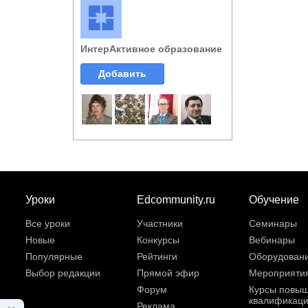
ИнтерАктивное образование
Добавить
Уроки
Edcommunity.ru
Обучение
Все уроки
Участники
Семинары
Новые
Конкурсы
Вебинары
Популярные
Рейтинги
Оборудован
Выбор редакции
Прямой эфир
Мероприяти
Форум
Курсы повы
квалификац
Реклама