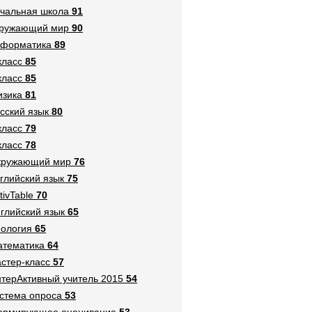
чальная школа
91
кружающий мир
90
нформатика
89
класс
85
класс
85
зика
81
сский язык
80
класс
79
класс
78
кружающий мир
76
глийский язык
75
tivTable
70
глийский язык
65
ология
65
тематика
64
стер-класс
57
терАктивный учитель 2015
54
стема опроса
53
ормирующее оценивание
53