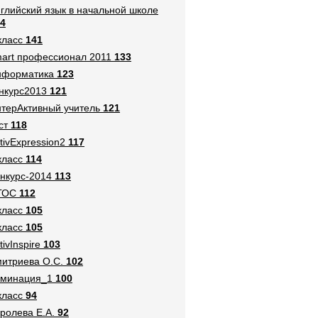
глийский язык в начальной школе
4
класс
141
art профессионал 2011
133
нформатика
123
нкурс2013
121
терАктивный учитель
121
ст
118
tivExpression2
117
класс
114
нкурс-2014
113
ГОС
112
класс
105
класс
105
tivInspire
103
итриева О.С.
102
оминация_1
100
класс
94
ролева Е.А.
92