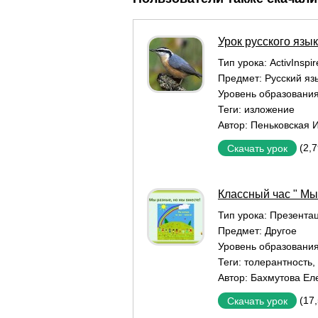
Урок русского язы
Тип урока:
ActivInspi
Предмет:
Русский яз
Уровень образовани
Теги:
изложение
Автор:
Пеньковская 
(2,
Скачать урок
Классный час " Мы
Тип урока:
Презентац
Предмет:
Другое
Уровень образовани
Теги:
толерантность
,
Автор:
Бахмутова Ел
(17
Скачать урок