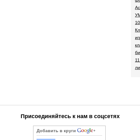
Ac
УМ
10
Кл
иг
кл
би
11
ли
Присоединяйтесь к нам в соцсетях
Добавить в круги