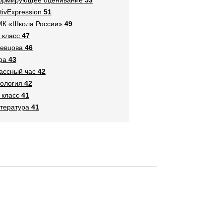
tivExpression
51
К «Школа России»
49
 класс
47
евцова
46
ра
43
ассный час
42
ология
42
 класс
41
тература
41