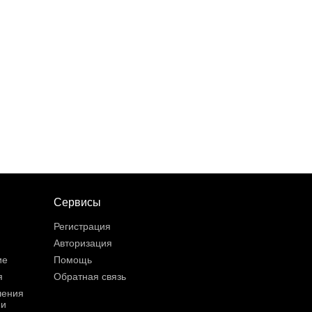
Сервисы
Регистрация
Авторизация
ие
Помощь
я
Обратная связь
шения
ии