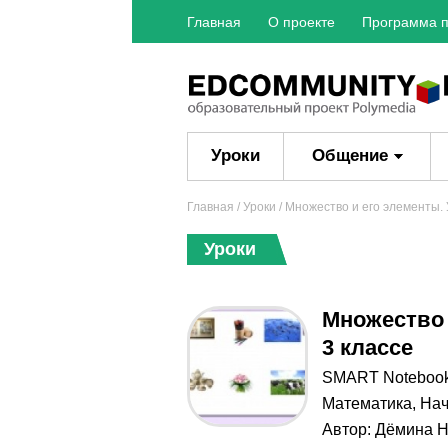
Главная
О проекте
Программа п
Уроки
Общение
Главная
/
Уроки
/ Множество и его элементы. 
Уроки
Множество 
3 классе
SMART Noteboo
Математика
,
Нач
Автор:
Дёмина Н