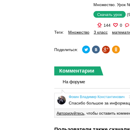
Множество. Урок №
(
Скачать урок
144
0
Теги:
Множество
3 класс
математ
Поделиться:
Комментарии
На форуме
Фокин Владимир Константинович
Спасибо большое за информац
Авторизуйтесь
, чтобы оставить комме
Пользователи также скачали