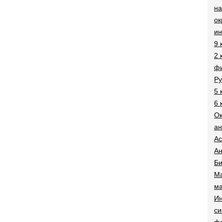
на
о
и
9 
2 
фи
Ру
5 
6 
О
ан
Ac
Ан
Би
Ма
ма
Ин
си
ф