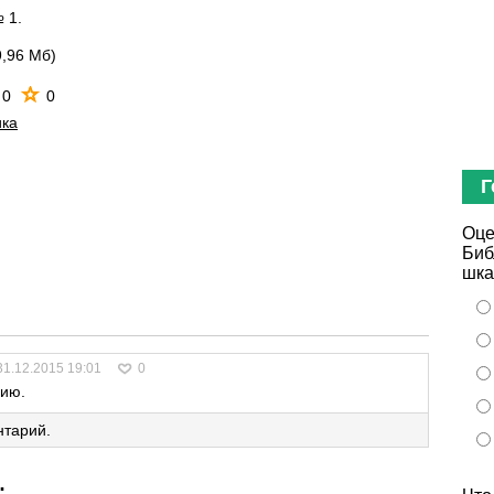
 1.
9,96 Мб)
0
0
ика
Г
Оце
Биб
шка
31.12.2015 19:01
0
ию.
нтарий.
: