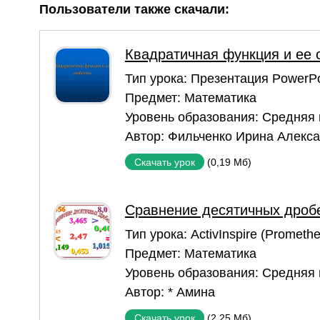
Пользователи также скачали:
Квадратичная функция и ее 
Тип урока:
Презентация PowerPo
Предмет:
Математика
Уровень образования:
Средняя
Автор:
Фильченко Ирина Алекс
(0,19 Мб)
Скачать урок
Сравнение десятичных дроб
Тип урока:
ActivInspire (Prometh
Предмет:
Математика
Уровень образования:
Средняя
Автор:
* Амина
(2,25 Мб)
Скачать урок