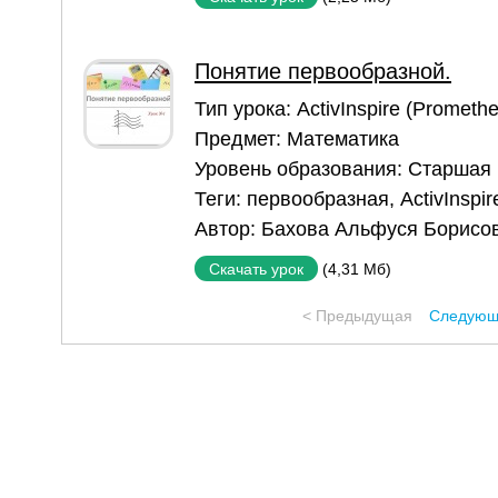
Понятие первообразной.
Тип урока:
ActivInspire (Prometh
Предмет:
Математика
Уровень образования:
Старшая
Теги:
первообразная
,
ActivInspir
Автор:
Бахова Альфуся Борисо
(4,31 Мб)
Скачать урок
< Предыдущая
Следующ