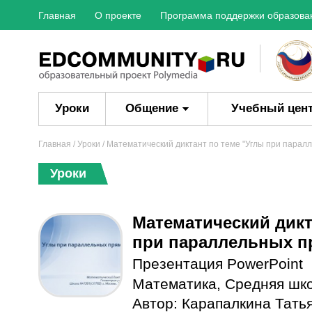
Главная
О проекте
Программа поддержки образова
Уроки
Общение
Учебный цен
Главная
/
Уроки
/ Математический диктант по теме "Углы при парал
Уроки
Математический дикт
при параллельных п
Презентация PowerPoint
Математика
,
Средняя шк
Автор:
Карапалкина Тать