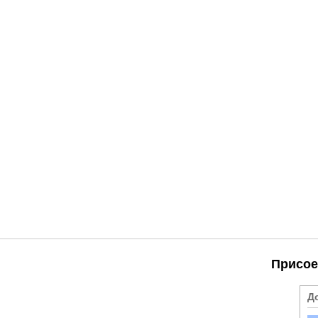
Присое
Д