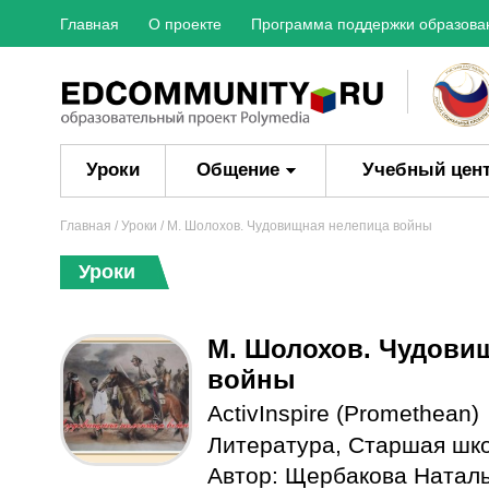
Главная
О проекте
Программа поддержки образова
Уроки
Общение
Учебный цен
Главная
/
Уроки
/ М. Шолохов. Чудовищная нелепица войны
Уроки
М. Шолохов. Чудови
войны
ActivInspire (Promethean)
Литература
,
Старшая шк
Автор:
Щербакова Наталь