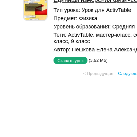
Тип урока:
Урок для ActivTable
Предмет:
Физика
Уровень образования:
Средняя
Теги:
ActivTable
,
мастер-класс
,
с
класс
,
9 класс
Автор:
Пешкова Елена Алексан
(3,52 Мб)
Скачать урок
< Предыдущая
Следующ