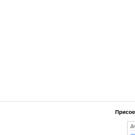
Присое
Д