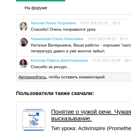
На форуме
Акопова Нонна Георгиевна
14.07.2017 01:31
0
Спасибо! Очень понравился урок.
Харьковская Елена Алексеевна
14.07.2017 08:53
0
Наталья Валерьевна, Ваши работы - хорошие "напом
литературу давно и уже многое забыл.
Юсупова Руфина Давляткиреевна
17.07.2017 22:46
Спасибо за ресурс...
Авторизуйтесь
, чтобы оставить комментарий.
Пользователи также скачали:
Понятие о чужой речи. Чужа
высказывание.
Тип урока:
ActivInspire (Prometh