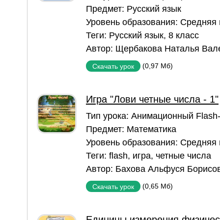
Предмет:
Русский язык
Уровень образования:
Средняя
Теги:
Русский язык
,
8 класс
Автор:
Щербакова Наталья Вал
(0,97 Мб)
Скачать урок
Игра "Лови четные числа - 1"
Тип урока:
Aнимационный Flash
Предмет:
Математика
Уровень образования:
Средняя
Теги:
flash
,
игра
,
четные числа
Автор:
Бахова Альфуся Борисо
(0,65 Мб)
Скачать урок
Единицы измерения физичес