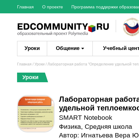
Главная
О проекте
Программа поддержки образова
Уроки
Общение
Учебный цен
Главная
/
Уроки
/ Лабораторная работа "Определение удельной теп
Уроки
Лабораторная работ
удельной теплоемкос
SMART Notebook
Физика
,
Средняя школа
Автор:
Игнатьева Вера Ю