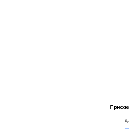
Присое
Д