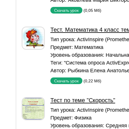
Автор:
Яковлева Мария Виктор
(0,05 Мб)
Скачать урок
Тест. Математика 4 класс те
Тип урока:
ActivInspire (Prometh
Предмет:
Математика
Уровень образования:
Начальна
Теги:
"Система опроса ActivExpr
Автор:
Рыбкина Елена Анатоль
(0,22 Мб)
Скачать урок
Тест по теме "Скорость"
Тип урока:
ActivInspire (Prometh
Предмет:
Физика
Уровень образования:
Средняя