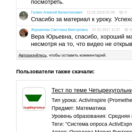
посмотреть.
Галкин Алексей Валентинович
12.02.2016 01:00
0
Спасибо за материал к уроку. Успех
Журавлева Светлана Викторовна
07.01.2017 11:57
0
Вера Юрьевна, спасибо, хороший ма
несмотря на то, что видео не откры
Авторизуйтесь
, чтобы оставить комментарий.
Пользователи также скачали:
Тест по теме Четырехугольн
Тип урока:
ActivInspire (Prometh
Предмет:
Математика
Уровень образования:
Средняя
Теги:
"Система опроса ActivExpr