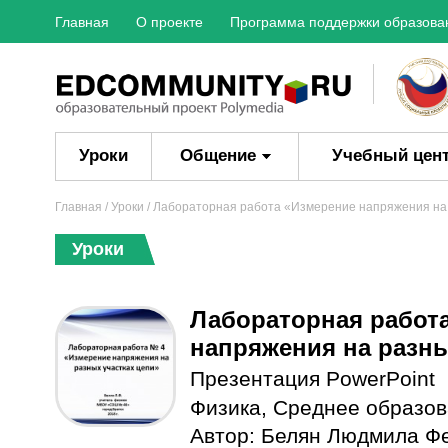
Главная
О проекте
Программа поддержки образова
Уроки
Общение
Учебный цен
Главная
/
Уроки
/ Лабораторная работа «Измерение напряжения на 
Уроки
Лабораторная работ
напряжения на разны
Презентация PowerPoint
Физика
,
Среднее образо
Автор:
Белян Людмила Ф