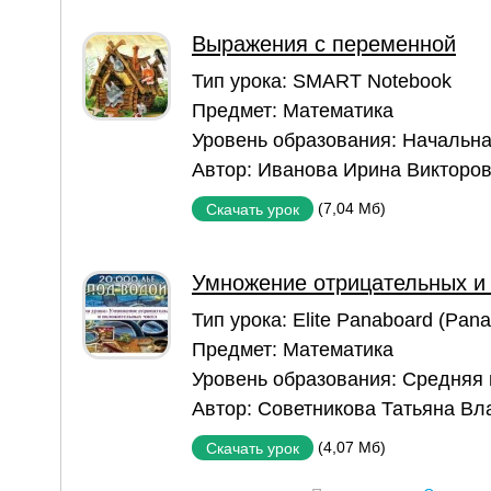
Выражения с переменной
Тип урока:
SMART Notebook
Предмет:
Математика
Уровень образования:
Начальна
Автор:
Иванова Ирина Викторо
(7,04 Мб)
Скачать урок
Умножение отрицательных и
Тип урока:
Elite Panaboard (Pan
Предмет:
Математика
Уровень образования:
Средняя
Автор:
Советникова Татьяна В
(4,07 Мб)
Скачать урок