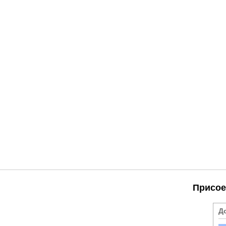
Присое
Д