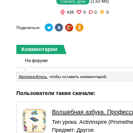
(1,63 Мб)
Скачать урок
438
0
0
0
Поделиться:
Комментарии
На форуме
Авторизуйтесь
, чтобы оставить комментарий.
Пользователи также скачали:
Волшебная азбука. Професси
Тип урока:
ActivInspire (Prometh
Предмет:
Другое