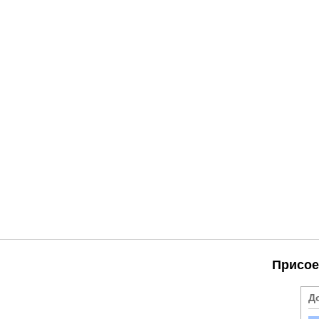
Присое
Д