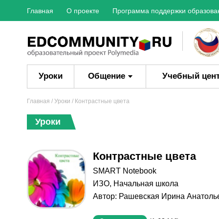
Главная
О проекте
Программа поддержки образова
Уроки
Общение
Учебный цен
Главная
/
Уроки
/ Контрастные цвета
Уроки
Контрастные цвета
SMART Notebook
ИЗО
,
Начальная школа
Автор:
Рашевская Ирина Анатоль