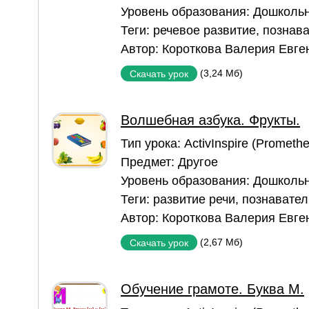
Уровень образования:
Дошкольн
Теги:
речевое развитие
,
познава
Автор:
Короткова Валерия Евге
(3,24 Мб)
Скачать урок
Волшебная азбука. Фрукты.
Тип урока:
ActivInspire (Prometh
Предмет:
Другое
Уровень образования:
Дошкольн
Теги:
развитие речи
,
познавател
Автор:
Короткова Валерия Евге
(2,67 Мб)
Скачать урок
Обучение грамоте. Буква М.