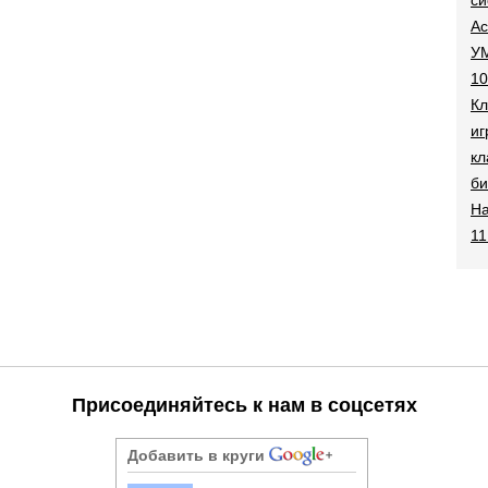
Ac
УМ
10
Кл
иг
кл
би
На
11
Присоединяйтесь к нам в соцсетях
Добавить в круги