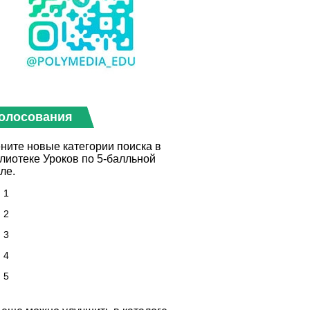
олосования
ните новые категории поиска в
лиотеке Уроков по 5-балльной
ле.
1
2
3
4
5