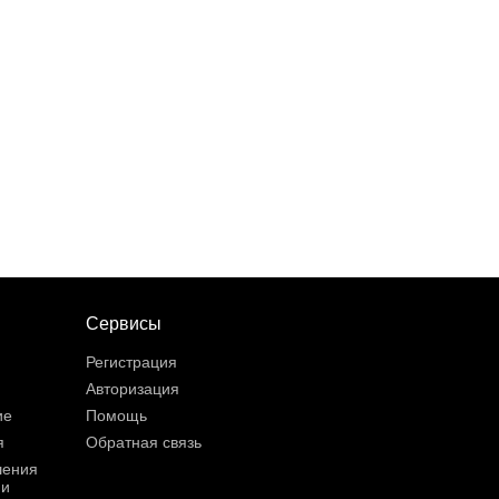
Сервисы
Регистрация
Авторизация
ие
Помощь
я
Обратная связь
шения
ии