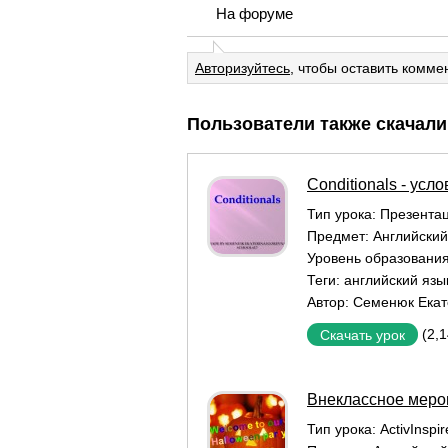
На форуме
Авторизуйтесь
, чтобы оставить комме
Пользователи также скачали
Conditionals - ус
Тип урока:
Презентац
Предмет:
Английский
Уровень образовани
Теги:
английский язы
Автор:
Семенюк Екат
(2,
Скачать урок
Внеклассное меро
Тип урока:
ActivInspi