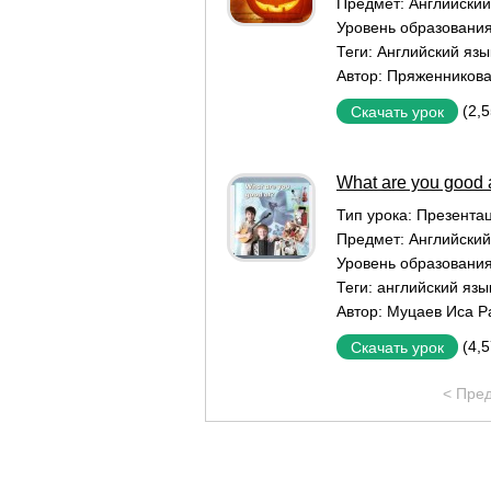
Предмет:
Английский
Уровень образовани
Теги:
Английский язы
Автор:
Пряженникова
(2,
Скачать урок
What are you good 
Тип урока:
Презентац
Предмет:
Английский
Уровень образовани
Теги:
английский язы
Автор:
Муцаев Иса Р
(4,
Скачать урок
< Пре