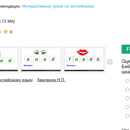
омендации:
Интерактивные уроки по английскому
0,72 Мб)
0
0
Г
Оце
Биб
шка
нглийскому языку
Хмеленок Н.П.