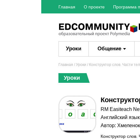
Главная
О проекте
Программа п
Уроки
Общение
Главная
/
Уроки
/ Конструктор слов. Части те
Уроки
Конструкто
RM Easiteach Nex
Английский язык
Автор:
Хмеленок
Конструктор слов. 