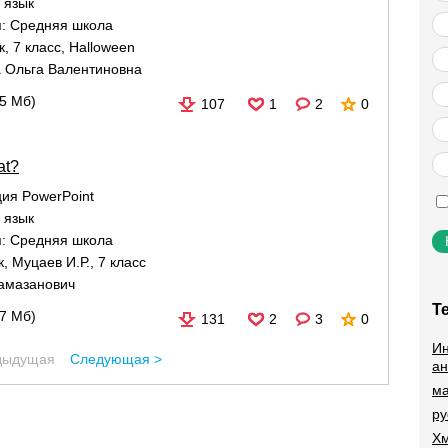
 язык
я:
Средняя школа
к
,
7 класс
,
Halloween
 Ольга Валентиновна
55 Мб)
107
1
2
0
at?
ия PowerPoint
 язык
я:
Средняя школа
к
,
Муцаев И.Р.
,
7 класс
амазанович
Т
57 Мб)
131
2
3
0
Ин
дыдущая
Следующая >
ан
ма
ру
Хм