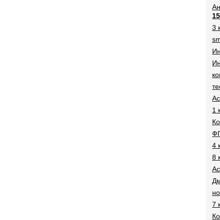
Ан
15
3 
sm
И
Ин
ко
те
Ac
1 
Ко
Ф
4 
8 
Ac
Дм
н
7 
Ко