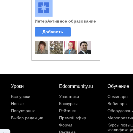
ИнтерАктивное образование
Добавить
Уроки
Edcommunity.ru
Обучение
Все уроки
Участники
Семинары
Новые
Конкурсы
Вебинары
Популярные
Рейтинги
Оборудован
Выбор редакции
Прямой эфир
Мероприяти
Форум
Курсы повы
квалификац
Реклама