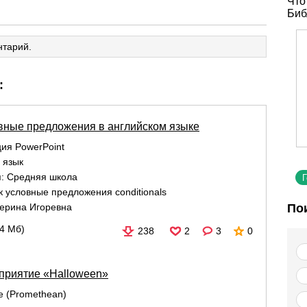
Что
Биб
нтарий.
:
ловные предложения в английском языке
ия PowerPoint
 язык
я:
Средняя школа
к условные предложения conditionals
ерина Игоревна
По
14 Мб)
238
2
3
0
приятие «Halloween»
re (Promethean)