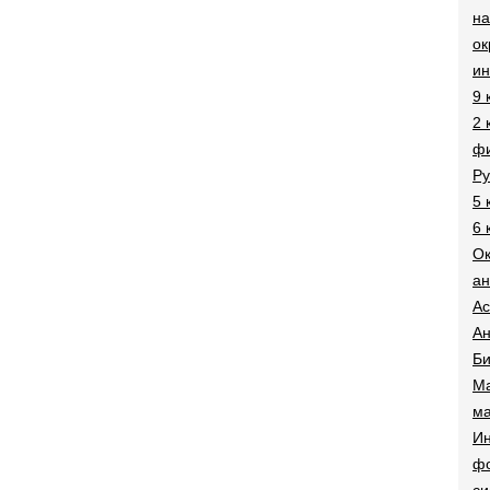
на
о
и
9 
2 
фи
Ру
5 
6 
О
ан
Ac
Ан
Би
Ма
ма
Ин
ф
си