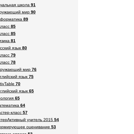
чальная школа
91
кружающий мир
90
нформатика
89
класс
85
класс
85
зика
81
сский язык
80
класс
79
класс
78
кружающий мир
76
глийский язык
75
tivTable
70
глийский язык
65
ология
65
тематика
64
стер-класс
57
терАктивный учитель 2015
54
ормирующее оценивание
53
стема опроса
53