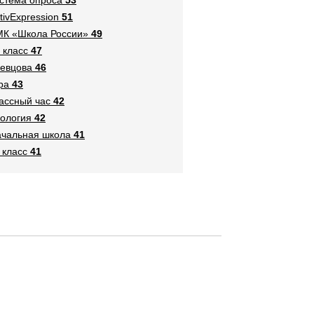
tivExpression
51
К «Школа России»
49
 класс
47
евцова
46
ра
43
ассный час
42
ология
42
чальная школа
41
 класс
41