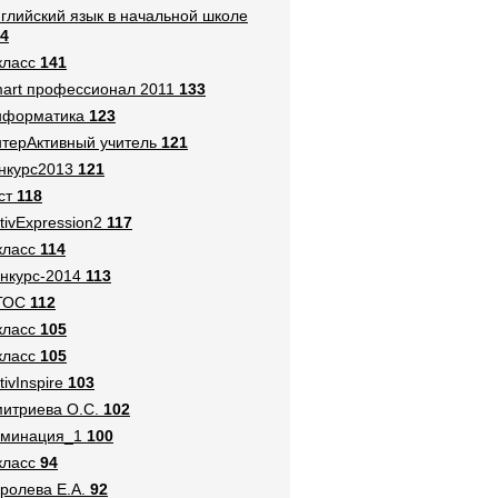
глийский язык в начальной школе
4
класс
141
art профессионал 2011
133
нформатика
123
терАктивный учитель
121
нкурс2013
121
ст
118
tivExpression2
117
класс
114
нкурс-2014
113
ГОС
112
класс
105
класс
105
tivInspire
103
итриева О.С.
102
оминация_1
100
класс
94
ролева Е.А.
92