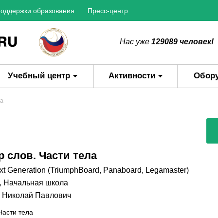
оддержки образования
Пресс-центр
Нас уже
129089 человек!
Учебный центр
Активности
Обор
ла
р слов. Части тела
t Generation (TriumphBoard, Panaboard, Legamaster)
,
Начальная школа
 Николай Павлович
Части тела