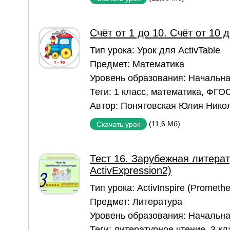
Счёт от 1 до 10. Счёт от 10 д
Тип урока:
Урок для ActivTable
Предмет:
Математика
Уровень образования:
Начальна
Теги:
1 класс
,
математика
,
ФГО
Автор:
Понятовская Юлия Нико
(11,6 Мб)
Скачать урок
Тест 16. Зарубежная литерат
ActivExpression2)
Тип урока:
ActivInspire (Prometh
Предмет:
Литература
Уровень образования:
Начальна
Теги:
литературное чтение
,
3 кл