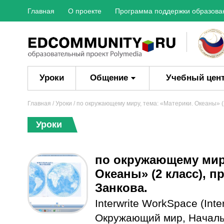
Главная
О проекте
Программа поддержки образова
Уроки
Общение
Учебный цен
Главная
/
Уроки
/ по окружающему миру, тема: «Материки. Океаны» (2
Уроки
по окружающему миру
Океаны» (2 класс), п
Занкова.
Interwrite WorkSpace (Inter
Окружающий мир
,
Началь