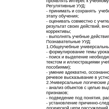
проявлять интерес к учебному
Регулятивные УУД:
- принимать и сохранять уче
этапу обучения;
- оценивать совместно с учит
результат своих действий, вн
коррективы;
- выполнять учебные действия
Познавательные УУД:
1.Общеучебные универсальны
- формулирование темы урока
- поиск и выделение необход
текстом и иллюстрациями уче
пособиями);
- умение адекватно, осознанн
речевое высказывание в устн
2.Универсальные логические 
- анализ объектов с целью в
признаков;
- подведение под понятия, ра
- установление причинно-сле
логической цепи рассуждений,