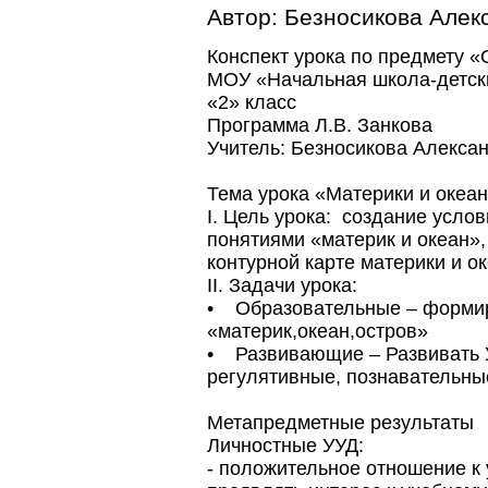
Автор:
Безносикова Алек
Конспект урока по предмету 
МОУ «Начальная школа-детск
«2» класс
Программа Л.В. Занкова
Учитель: Безносикова Алекса
Тема урока «Материки и оке
I. Цель урока: создание услов
понятиями «материк и океан»,
контурной карте материки и о
II. Задачи урока:
• Образовательные – формир
«материк,океан,остров»
• Развивающие – Развивать 
регулятивные, познавательны
Метапредметные результаты
Личностные УУД:
- положительное отношение к 