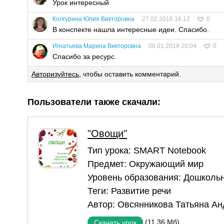
Урок интересный
Колгурина Юлия Викторовна
27.02.2016 16:12
0
В конспекте нашла интересные идеи. Спасибо.
Игнатьева Марина Викторовна
08.01.2019 20:04
0
Спасибо за ресурс.
Авторизуйтесь
, чтобы оставить комментарий.
Пользователи также скачали:
"Овощи"
Тип урока:
SMART Notebook
Предмет:
Окружающий мир
Уровень образования:
Дошкольн
Теги:
Развитие речи
Автор:
Овсянникова Татьяна А
(11,36 Мб)
Скачать урок