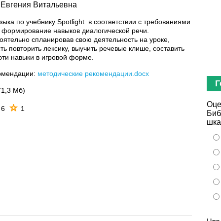
 Евгения Витальевна
зыка по учебнику Spotlight в соответствии с требованиями
 формирование навыков диалогической речи.
ятельно спланировав свою деятельность на уроке,
ть повторить лексику, выучить речевые клише, составить
 эти навыки в игровой форме.
омендации:
методические рекомендации.docx
Г
71,3 Мб)
Оце
6
1
Биб
шка