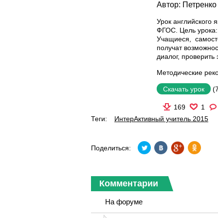
Автор:
Петренко
Урок английского я
ФГОС. Цель урока:
Учащиеся, самосто
получат возможнос
диалог, проверить
Методические рек
(
Скачать урок
169
1
Теги:
ИнтерАктивный учитель 2015
Поделиться:
Комментарии
На форуме