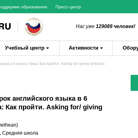
оддержки образования
Пресс-центр
Нас уже
129089 человек!
Учебный центр
Активности
Обор
ка в 6 классе.Тема: Как пройти. Asking for/ giving direction
ок английского языка в 6
: Как пройти. Asking for/ giving
methean)
,
Средняя школа