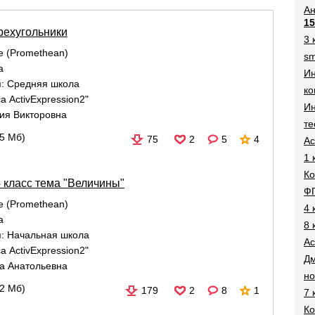
Ан
15
рехугольники
3 
re (Promethean)
sm
а
И
я:
Средняя школа
ко
а ActivExpression2"
Ин
ия Викторовна
те
05 Мб)
75
2
5
4
Ac
1 
Ко
4 класс тема "Величины"
Ф
re (Promethean)
4 
а
8 
я:
Начальная школа
Ac
а ActivExpression2"
Дм
а Анатольевна
н
22 Мб)
179
2
8
1
7 
Ко