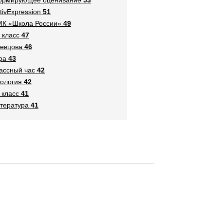
tivExpression
51
К «Школа России»
49
 класс
47
евцова
46
ра
43
ассный час
42
ология
42
 класс
41
тература
41