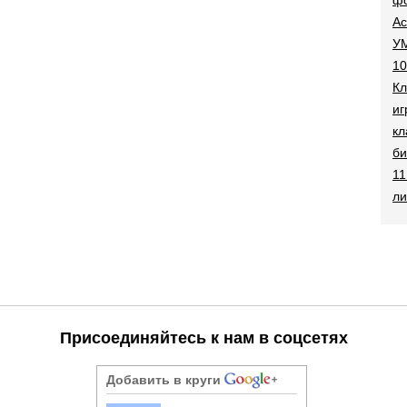
Ac
УМ
10
Кл
иг
кл
би
11
ли
Присоединяйтесь к нам в соцсетях
Добавить в круги