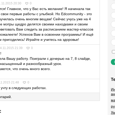
1.11.2015 20:30
0
ся! Главное, что у Вас есть желание! Я начинала так
 свои первые работы с улыбкой. Но Edcommunity - это
аучилась очень многим вещам! Сейчас учусь уже на 4
е мэтры щедро делятся своими находками и своим
советовать Вам следить за расписанием мастер-классов
 пожалеете! Успехов Вам в освоении программы! И ещё
м пригодились! Играйте и учитесь на здоровье!
4.11.2015 21:39
0
!
а Вашу работу. Поиграли с дочерью на 7, 8 слайде,
ь насыщенный и разнообразный урок.
жется, что очень много всего.
Т
11.2015 21:48
0
 учту в следующих работах.
Ин
ан
нтарий.
ма
ру
:
Хм