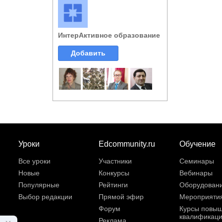
ИнтерАктивное образование
Добавить
Уроки
Edcommunity.ru
Обучение
Все уроки
Участники
Семинары
Новые
Конкурсы
Вебинары
Популярные
Рейтинги
Оборудован
Выбор редакции
Прямой эфир
Мероприяти
Форум
Курсы повы
квалификац
Реклама