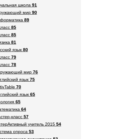
чальная школа
91
кружающий мир
90
нформатика
89
класс
85
класс
85
зика
81
сский язык
80
класс
79
класс
78
кружающий мир
76
глийский язык
75
tivTable
70
глийский язык
65
ология
65
тематика
64
стер-класс
57
терАктивный учитель 2015
54
стема опроса
53
ормирующее оценивание
53