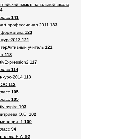
глийский язык в начальной школе
4
класс
141
art профессионал 2011
133
нформатика
123
нкурс2013
121
терАктивный учитель
121
ст
118
tivExpression2
117
класс
114
нкурс-2014
113
ГОС
112
класс
105
класс
105
tivInspire
103
итриева О.С.
102
оминация_1
100
класс
94
ролева Е.А.
92