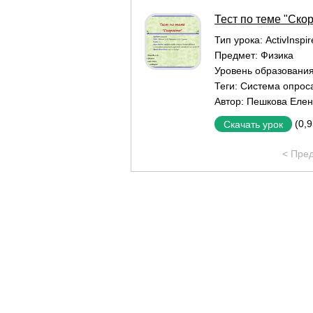
Тест по теме "Скор
Тип урока:
ActivInspi
Предмет:
Физика
Уровень образовани
Теги:
Система опроса
Автор:
Пешкова Елен
(0,
Скачать урок
< Пре