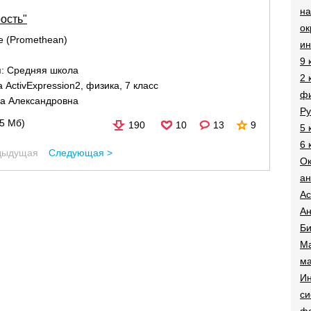
на
ость"
о
re (Promethean)
и
9 
я:
Средняя школа
2 
 ActivExpression2
,
физика
,
7 класс
фи
а Александровна
Ру
95 Мб)
190
10
13
9
5 
6 
дыдущая
Следующая >
О
ан
Ac
Ан
Би
Ма
ма
Ин
си
ф