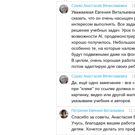
Сушко Анастасия Вячеславовна
1
Уважаемая Евгения Витальевна
сказать, что он очень насыщен
интересом выполнять. Все зад
решение учебных задач. Урок 
возможности AI, продемонстри
хорошо получилось. Небольшое
особенно те, на которые налож
будут подвижными даже на фоно
В целом, очень хорошая работа
потом адаптирую для своих ребя
Сушко Анастасия Вячеславовна
1
Да, ещё одно замечание - все с
при "клике" по ссылке должна 
картинку, видео или другой мат
указываем учебник и авторов.
Петренко Евгения Витальевна
11.
Спасибо за советы, Анастасия 
Учусь, благодаря вашим работа
детям. Хочется делать это про