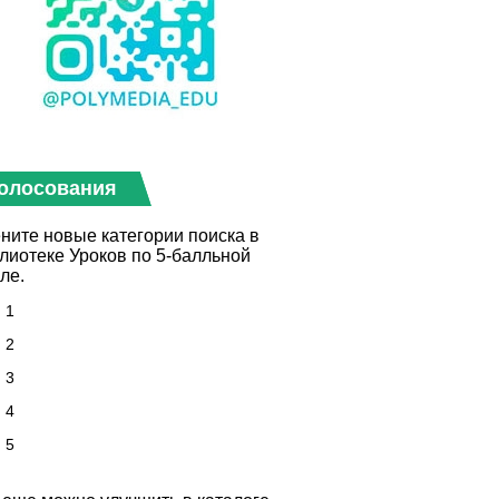
олосования
ните новые категории поиска в
лиотеке Уроков по 5-балльной
ле.
1
2
3
4
5