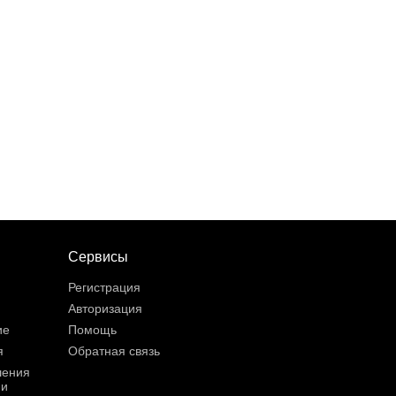
Сервисы
Регистрация
Авторизация
ие
Помощь
я
Обратная связь
шения
ии