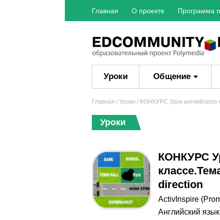
Главная
О проекте
Программа п
Уроки
Общение
Главная
/
Уроки
/ КОНКУРС Урок английского язы
Уроки
КОНКУРС Ур
классе.Тема
direction
ActivInspire (Pro
Английский язык