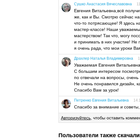
Сушко Анастасия Вячеславовна
1
Евгения Витальевна,всё получит
же, как и Вы. Смотрю сейчас на
что-то потрясающее! Я здесь н
мастер-классе! Наши уважаемы
мастерством! Так что, могу по
и принимать в них участие! Не
я очень рада, что мои уроки Ва
Драхлер Наталья Владимировна
1
Уважаемая Евгения Витальевна
С большим интересом посмотрел
по отвечали на вопросы, очен
Не очень понравился дизайн, ка
Спасибо Вам за урок!
Петренко Евгения Витальевна
14.
Спасибо за внимание и советы,
Авторизуйтесь
, чтобы оставить комме
Пользователи также скачали