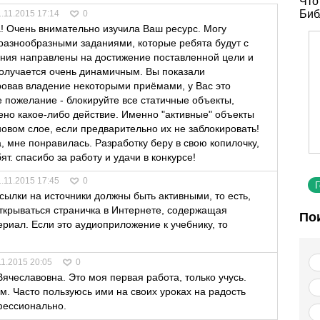
Что
Биб
1.11.2015 17:14
0
! Очень внимательно изучила Ваш ресурс. Могу
 разнообразными заданиями, которые ребята будут с
ания направлены на достижение поставленной цели и
получается очень динамичным. Вы показали
ровав владение некоторыми приёмами, у Вас это
 пожелание - блокируйте все статичные объекты,
ено какое-либо действие. Именно "активные" объекты
вом слое, если предварительно их не заблокировать!
, мне понравилась. Разработку беру в свою копилочку,
т. спасибо за работу и удачи в конкурсе!
1.11.2015 17:45
0
сылки на источники должны быть активными, то есть,
открываться страничка в Интернете, содержащая
По
ериал. Если это аудиоприложение к учебнику, то
11.2015 20:05
0
Вячеславовна. Это моя первая работа, только учусь.
м. Часто пользуюсь ими на своих уроках на радость
фессионально.