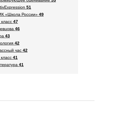
tivExpression
51
К «Школа России»
49
 класс
47
евцова
46
ра
43
ология
42
ассный час
42
 класс
41
тература
41