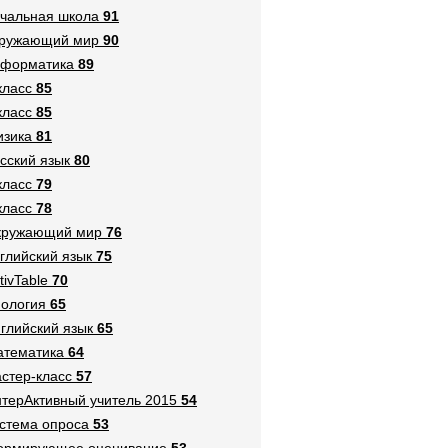
чальная школа
91
кружающий мир
90
нформатика
89
класс
85
класс
85
зика
81
сский язык
80
класс
79
класс
78
кружающий мир
76
глийский язык
75
tivTable
70
ология
65
глийский язык
65
тематика
64
стер-класс
57
терАктивный учитель 2015
54
стема опроса
53
ормирующее оценивание
53