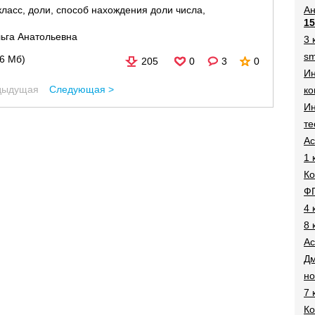
Ан
класс
,
доли
,
способ нахождения доли числа
,
15
ьга Анатольевна
3 
sm
56 Мб)
205
0
3
0
И
дыдущая
Следующая >
ко
Ин
те
Ac
1 
Ко
Ф
4 
8 
Ac
Дм
н
7 
Ко