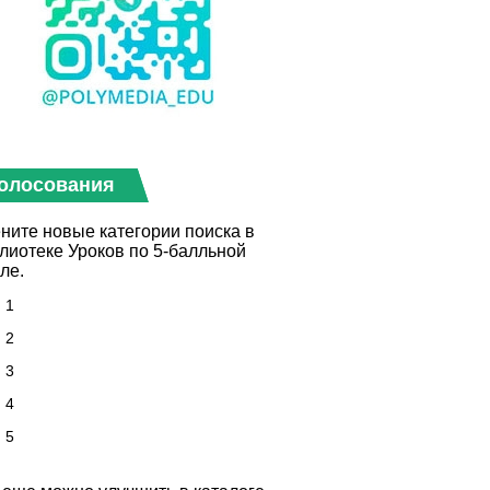
олосования
ните новые категории поиска в
лиотеке Уроков по 5-балльной
ле.
1
2
3
4
5