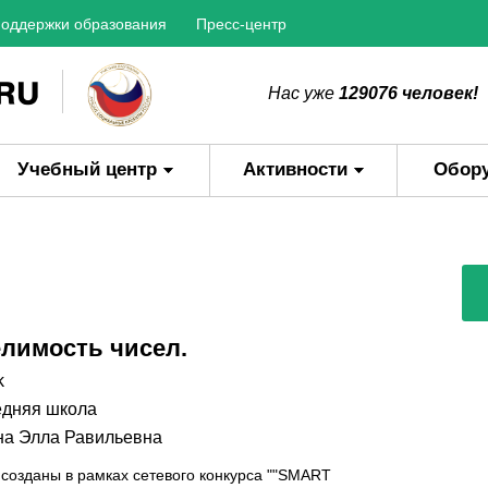
оддержки образования
Пресс-центр
Нас уже
129076 человек!
Учебный центр
Активности
Обор
елимость чисел.
k
дняя школа
на Элла Равильевна
 созданы в рамках сетевого конкурса ""SMART