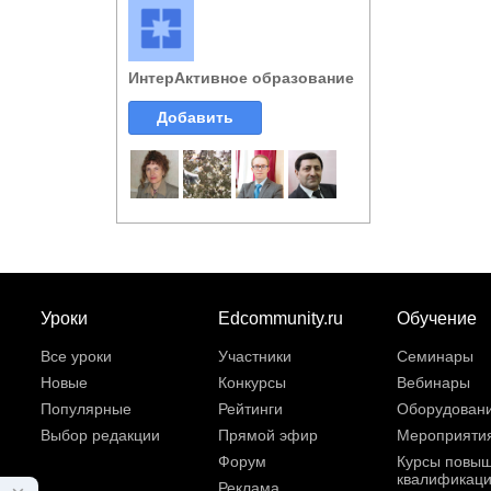
ИнтерАктивное образование
Добавить
Уроки
Edcommunity.ru
Обучение
Все уроки
Участники
Семинары
Новые
Конкурсы
Вебинары
Популярные
Рейтинги
Оборудован
Выбор редакции
Прямой эфир
Мероприяти
Форум
Курсы повы
квалификац
Реклама