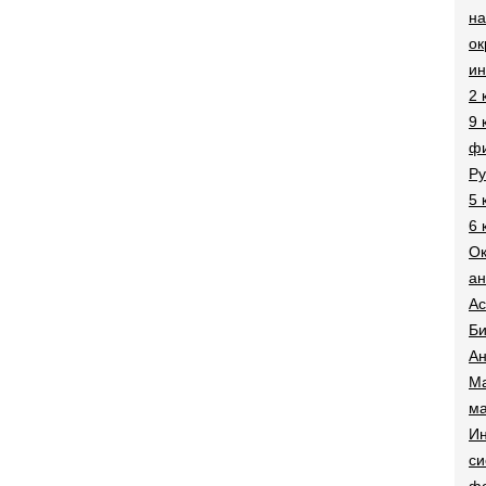
на
о
и
2 
9 
фи
Ру
5 
6 
О
ан
Ac
Би
Ан
Ма
ма
Ин
си
ф