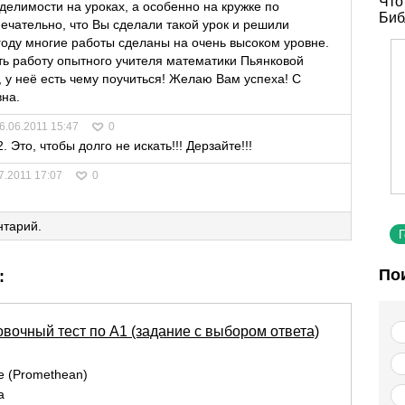
Что
делимости на уроках, а особенно на кружке по
Биб
мечательно, что Вы сделали такой урок и решили
 году многие работы сделаны на очень высоком уровне.
ть работу опытного учителя математики Пьянковой
у неё есть чему поучиться! Желаю Вам успеха! С
на.
6.06.2011 15:47
0
. Это, чтобы долго не искать!!! Дерзайте!!!
7.2011 17:07
0
нтарий.
По
:
вочный тест по А1 (задание с выбором ответа)
re (Promethean)
а