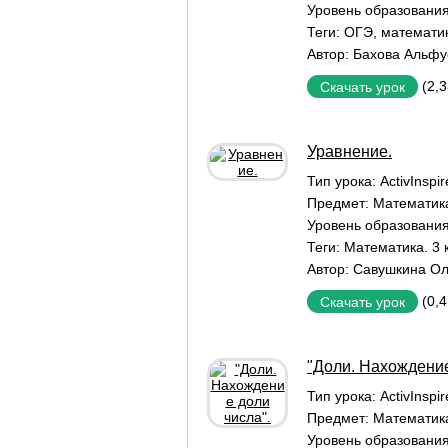
Уровень образовани
Теги:
ОГЭ
,
математи
Автор:
Бахова Альфу
(2,
Скачать урок
Уравнение.
Тип урока:
ActivInspi
Предмет:
Математик
Уровень образовани
Теги:
Математика. 3 
Автор:
Савушкина Ол
(0,
Скачать урок
"Доли. Нахождение
Тип урока:
ActivInspi
Предмет:
Математик
Уровень образовани