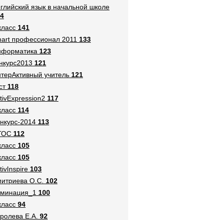
глийский язык в начальной школе
4
класс
141
art профессионал 2011
133
нформатика
123
нкурс2013
121
терАктивный учитель
121
ст
118
tivExpression2
117
класс
114
нкурс-2014
113
ГОС
112
класс
105
класс
105
tivInspire
103
итриева О.С.
102
оминация_1
100
класс
94
ролева Е.А.
92