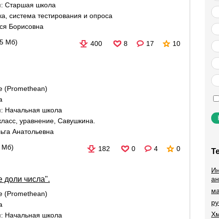
я:
Старшая школа
ка
,
система тестирования и опроса
ся Борисовна
35 Мб)
400
8
17
10
re (Promethean)
а
я:
Начальная школа
класс
,
уравнение
,
Савушкина.
ьга Анатольевна
4 Мб)
182
0
4
0
Т
Ин
ан
 доли числа".
ма
re (Promethean)
ру
а
Хм
я:
Начальная школа