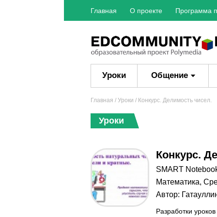
Главная
О проекте
Программа п
Уроки
Общение
Главная
/
Уроки
/ Конкурс. Делимость чисел.
Уроки
Конкурс. Д
SMART Noteboo
Математика
,
Сре
Автор:
Гатаулли
Разработки уроков