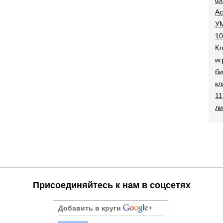
Ac
УМ
10
Кл
иг
би
кл
11
ли
Присоединяйтесь к нам в соцсетях
Добавить в круги