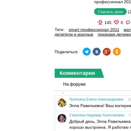
профессионал 201
(
Скачать урок
145
0
Теги:
smart профессионал 2011
мат
делители и кратные
признаки делимо
Поделиться:
Комментарии
На форуме
Чулихина Елена Александровна
1
Элла Равильевна! Ваш материал
Серегина Надежда Анатольевна
2
Добрый день, Элла Равильевна
хорошо выстроена. Я работаю п