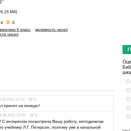
1"
26,15 Мб)
4
0
ематика 6 класс
делимость чисел
сти чисел
Г
Оце
Биб
шка
8.06.2011 22:02
0
 принят на конкурс!
6.06.2011 15:45
0
! С интересом посмотрела Вашу работу, методически
о учебнику Л.Г. Петерсон, поэтому уже в начальной