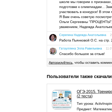
школе мы говорим о признаках 
подготовке к олимпиадам... За
участвовать в конкурсе! В этом
Я Вам очень советую посмотре
Ольги Сергеевны "ПРОЦЕНТЫ", 
уважением, Надежда Анатольев
Серегина Надежда Анатольевна
2
Работа Пьянковой О.С. на стр. 2
Гатауллина Элла Равильевна
11.0
Спасибо большое за отзыв!
Авторизуйтесь
, чтобы оставить комме
Пользователи также скачали
ОГЭ-2015. Трениро
(2 теста)
Тип урока:
ActivInspi
Предмет:
Математик