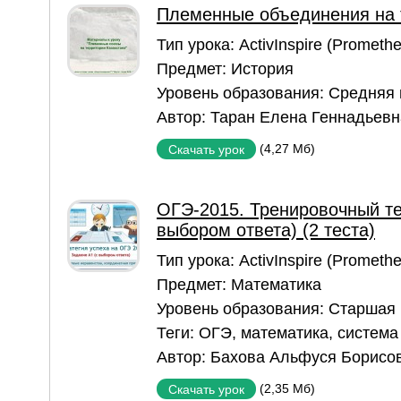
Племенные объединения на 
Тип урока:
ActivInspire (Prometh
Предмет:
История
Уровень образования:
Средняя
Автор:
Таран Елена Геннадьевн
(4,27 Мб)
Скачать урок
ОГЭ-2015. Тренировочный те
выбором ответа) (2 теста)
Тип урока:
ActivInspire (Prometh
Предмет:
Математика
Уровень образования:
Старшая
Теги:
ОГЭ
,
математика
,
система
Автор:
Бахова Альфуся Борисо
(2,35 Мб)
Скачать урок