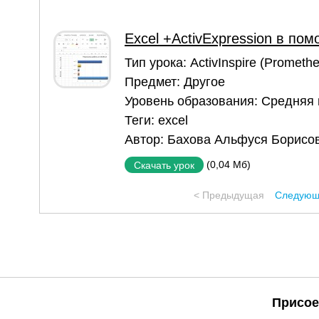
Excel +ActivExpression в по
Тип урока:
ActivInspire (Prometh
Предмет:
Другое
Уровень образования:
Средняя
Теги:
excel
Автор:
Бахова Альфуся Борисо
(0,04 Мб)
Скачать урок
< Предыдущая
Следующ
Присое