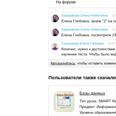
На форуме
Харьковская Елена Алексеевна
13
Елена Глебовна, зачем "2" на с
Харьковская Елена Алексеевна
13
Елена Глебовна, посмотрите 23
Сальникова Елена Глебовна
14.07
Конечно, нужно к достоинствам
изучение теста. Чтобы было ви
Авторизуйтесь
, чтобы оставить комме
Пользователи также скачали
Базы данных
Тип урока:
SMART No
Предмет:
Информат
Уровень образовани