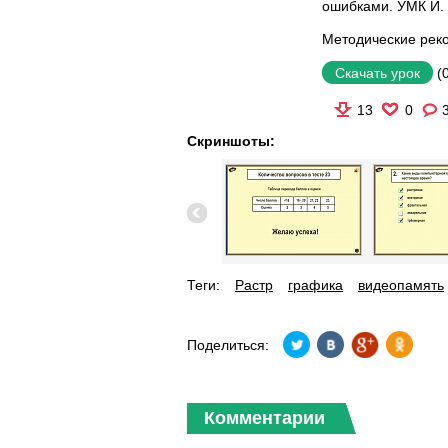
ошибками. УМК И. 
Методические рек
(
Скачать урок
13
0
Скриншоты:
Теги:
Растр
графика
видеопамять
Поделиться:
Комментарии