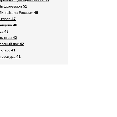
tivExpression
51
К «Школа России»
49
 класс
47
евцова
46
ра
43
ология
42
ассный час
42
 класс
41
тература
41