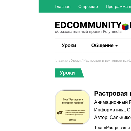
Главная
О проекте
Программа п
Уроки
Общение
Главная
/
Уроки
/ Растровая и векторная гра
Уроки
Растровая 
Aнимационный F
Информатика
,
С
Автор:
Сальнико
Тест «Растровая и