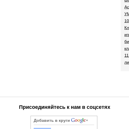
Ac
УМ
10
Кл
иг
би
кл
11
ли
Присоединяйтесь к нам в соцсетях
Добавить в круги