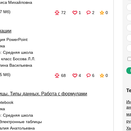
иса Михайловна
87 Мб)
72
1
2
0
мации
ия PowerPoint
ика
я:
Средняя школа
класс Босова Л.Л.
лина Васильевна
05 Мб)
68
4
6
0
Т
ицы. Типы данных. Работа с формулами
Ин
tebook
ан
ика
ма
я:
Средняя школа
ру
Электронные таблицы
Хм
алия Анатольевна