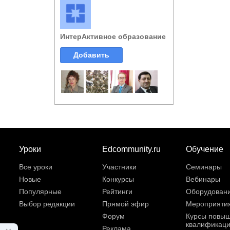
ИнтерАктивное образование
Добавить
Уроки
Edcommunity.ru
Обучение
Все уроки
Участники
Семинары
Новые
Конкурсы
Вебинары
Популярные
Рейтинги
Оборудован
Выбор редакции
Прямой эфир
Мероприяти
Форум
Курсы повы
квалификац
Реклама