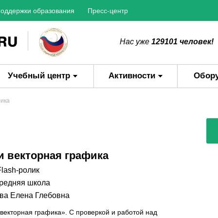
оддержки образования
Пресс-центр
Нас уже
129101 человек!
Учебный центр
Активности
Обор
фика
и векторная графика
lash-ролик
редняя школа
ва Елена Глебовна
 векторная графика». С проверкой и работой над