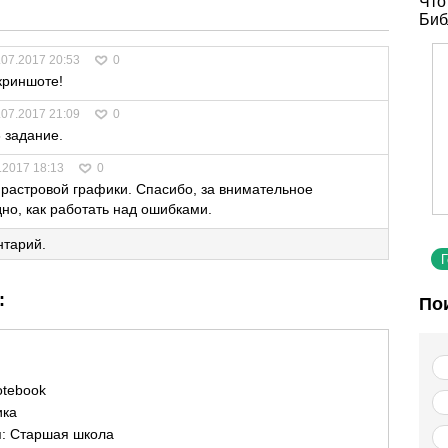
Что
Биб
.07.2017 20:53
0
криншоте!
.07.2017 21:09
0
 задание.
.2017 18:13
0
 растровой графики. Спасибо, за внимательное
дно, как работать над ошибками.
нтарий.
:
По
tebook
ика
я:
Старшая школа