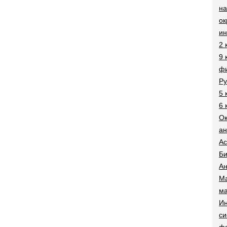
на
о
и
2 
9 
фи
Ру
5 
6 
О
ан
Ac
Би
Ан
Ма
ма
Ин
си
ф