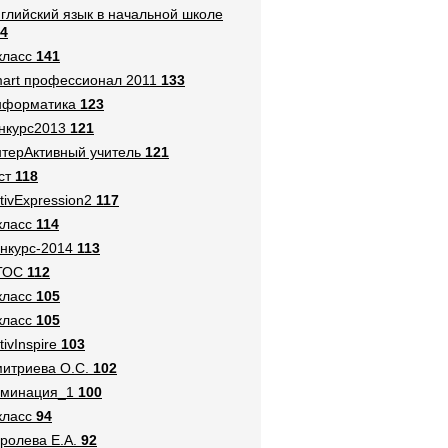
глийский язык в начальной школе
4
класс
141
art профессионал 2011
133
нформатика
123
нкурс2013
121
терАктивный учитель
121
ст
118
tivExpression2
117
класс
114
нкурс-2014
113
ГОС
112
класс
105
класс
105
tivInspire
103
итриева О.С.
102
оминация_1
100
класс
94
ролева Е.А.
92