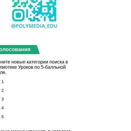
олосования
ните новые категории поиска в
лиотеке Уроков по 5-балльной
ле.
1
2
3
4
5