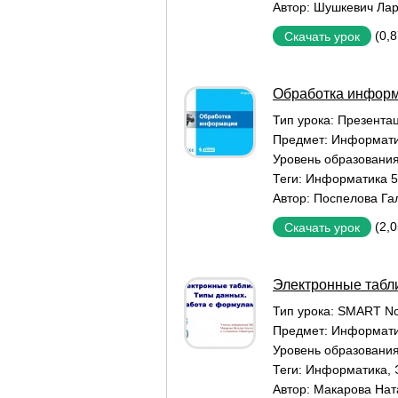
Автор:
Шушкевич Лар
(0,
Скачать урок
Обработка инфор
Тип урока:
Презентац
Предмет:
Информат
Уровень образовани
Теги:
Информатика 5 
Автор:
Поспелова Га
(2,
Скачать урок
Электронные табл
Тип урока:
SMART No
Предмет:
Информат
Уровень образовани
Теги:
Информатика
,
Автор:
Макарова Нат