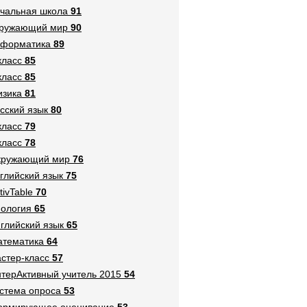
чальная школа
91
кружающий мир
90
нформатика
89
класс
85
класс
85
зика
81
сский язык
80
класс
79
класс
78
кружающий мир
76
глийский язык
75
tivTable
70
ология
65
глийский язык
65
тематика
64
стер-класс
57
терАктивный учитель 2015
54
стема опроса
53
ормирующее оценивание
53