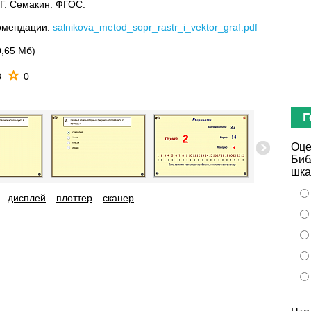
Г. Семакин. ФГОС.
омендации:
salnikova_metod_sopr_rastr_i_vektor_graf.pdf
0,65 Мб)
3
0
Г
Оце
Биб
шка
дисплей
плоттер
сканер