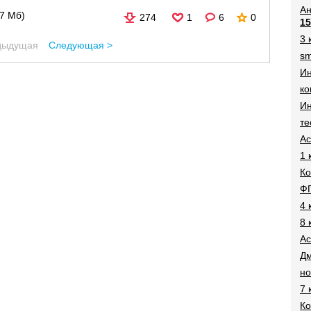
Ан
27 Мб)
274
1
6
0
15
3 
дыдущая
Следующая >
sm
И
ко
Ин
те
Ac
1 
Ко
Ф
4 
8 
Ac
Дм
н
7 
Ко