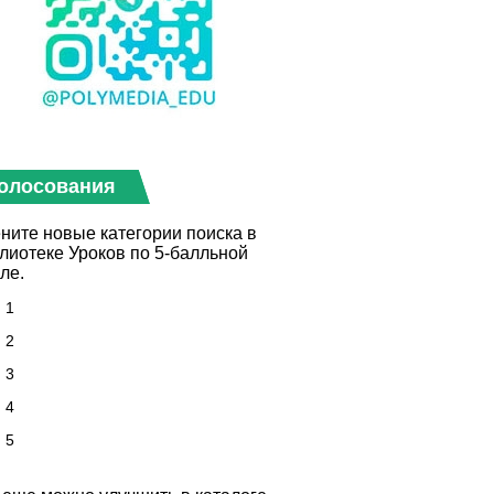
олосования
ните новые категории поиска в
лиотеке Уроков по 5-балльной
ле.
1
2
3
4
5