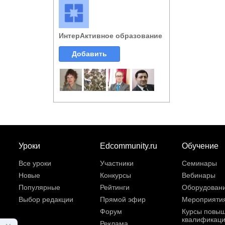
ИнтерАктивное образование
Добавить
Уроки
Edcommunity.ru
Обучение
Все уроки
Участники
Семинары
Новые
Конкурсы
Вебинары
Популярные
Рейтинги
Оборудован
Выбор редакции
Прямой эфир
Мероприяти
Форум
Курсы повы
квалификац
Реклама