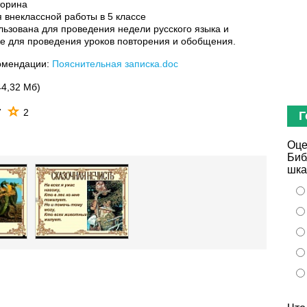
торина
 внеклассной работы в 5 классе
льзована для проведения недели русского языка и
же для проведения уроков повторения и обобщения.
омендации:
Пояснительная записка.doc
44,32 Мб)
7
2
Г
Оце
Биб
шка