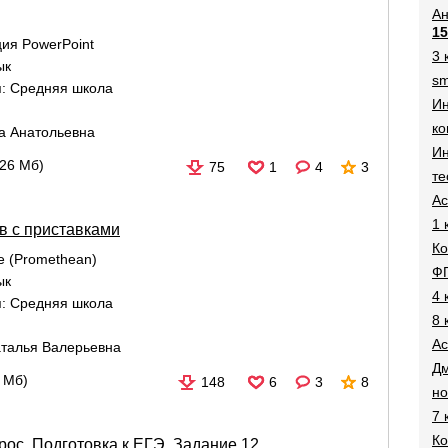
Ан
15
ия PowerPoint
3 
ык
sm
я:
Средняя школа
И
ко
а Анатольевна
Ин
,26 Мб)
75
1
4
3
те
Ac
1 
в с приставками
Ко
re (Promethean)
Ф
ык
4 
я:
Средняя школа
8 
Ac
талья Валерьевна
Дм
2 Мб)
148
6
3
8
н
7 
Ко
ос. Подготовка к ЕГЭ. Задание 12.