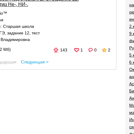
иц Не-, НИ-.
на
о
dio™
и
ык
2 
я:
Старшая школа
ГЭ
,
задание 12
,
тест
9 
 Владимировна
фи
Ру
22 Мб)
143
1
0
2
5 
дыдущая
Следующая >
6 
О
ан
Ac
Би
Ан
Ма
ма
Ин
си
ф