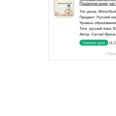
Правописание част
Тип урока:
MimioStu
Предмет:
Русский яз
Уровень образовани
Теги:
русский язык
,
Е
Автор:
Саглай Ирина
(1,
Скачать урок
< Пре