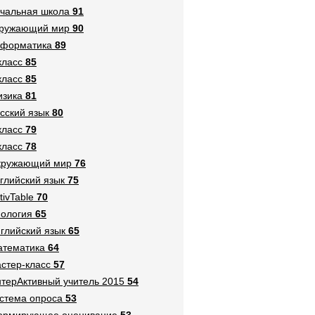
чальная школа
91
кружающий мир
90
нформатика
89
класс
85
класс
85
зика
81
сский язык
80
класс
79
класс
78
кружающий мир
76
глийский язык
75
tivTable
70
ология
65
глийский язык
65
тематика
64
стер-класс
57
терАктивный учитель 2015
54
стема опроса
53
ормирующее оценивание
53