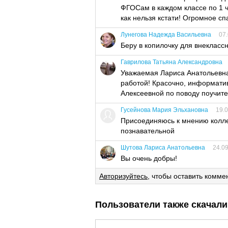
ФГОСам в каждом классе по 1 ч
как нельзя кстати! Огромное сп
Лунегова Надежда Васильевна
07.
Беру в копилочку для внекласс
Гаврилова Татьяна Александровна
Уважаемая Лариса Анатольевна!
работой! Красочно, информати
Алексеевной по поводу поучите
Гусейнова Мария Эльхановна
19.0
Присоединяюсь к мнению коллег
познавательной
Шутова Лариса Анатольевна
24.09
Вы очень добры!
Авторизуйтесь
, чтобы оставить комме
Пользователи также скачали