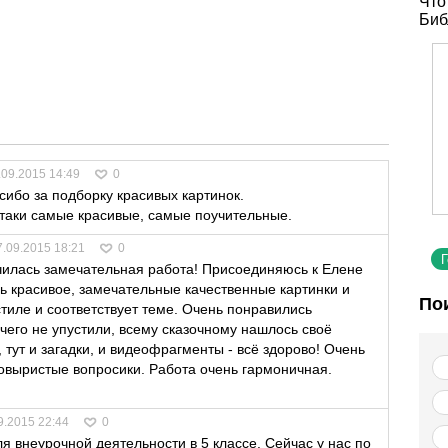
Что
Биб
.09.2015 14:49
0
сибо за подборку красивых картинок.
-таки самые красивые, самые поучительные.
7.09.2015 18:21
0
чилась замечательная работа! Присоединяюсь к Елене
ь красивое, замечательные качественные картинки и
По
тиле и соответствует теме. Очень понравились
чего не упустили, всему сказочному нашлось своё
, тут и загадки, и видеофрагменты - всё здорово! Очень
овыристые вопросики. Работа очень гармоничная.
9.2015 22:44
0
 внеурочной деятельности в 5 классе. Сейчас у нас по