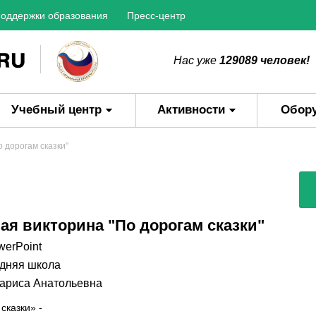
оддержки образования
Пресс-центр
Нас уже
129089 человек!
Учебный центр
Активности
Обор
 дорогам сказки"
ая викторина "По дорогам сказки"
werPoint
дняя школа
ариса Анатольевна
сказки» -