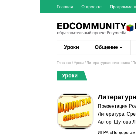
Главная
О проекте
Программа п
Уроки
Общение
Главная
/
Уроки
/ Литературная викторина "По
Уроки
Литературн
Презентация Po
Литература
,
Сре
Автор:
Шутова Л
ИГРА «По дорогам 