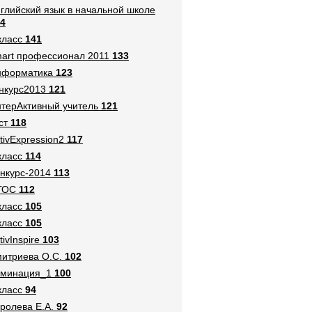
глийский язык в начальной школе
4
класс
141
art профессионал 2011
133
нформатика
123
нкурс2013
121
терАктивный учитель
121
ст
118
tivExpression2
117
класс
114
нкурс-2014
113
ГОС
112
класс
105
класс
105
tivInspire
103
итриева О.С.
102
оминация_1
100
класс
94
ролева Е.А.
92