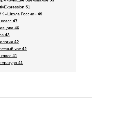
tivExpression
51
К «Школа России»
49
 класс
47
евцова
46
ра
43
ология
42
ассный час
42
 класс
41
тература
41