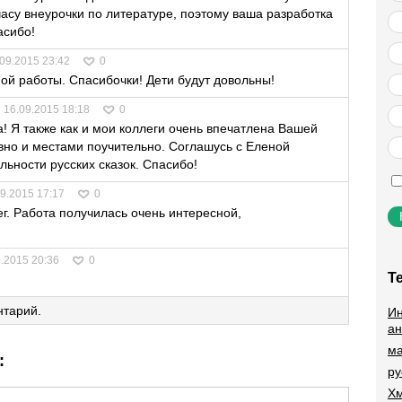
асу внеурочки по литературе, поэтому ваша разработка
асибо!
09.2015 23:42
0
ной работы. Спасибочки! Дети будут довольны!
16.09.2015 18:18
0
 Я также как и мои коллеги очень впечатлена Вашей
вно и местами поучительно. Соглашусь с Еленой
льности русских сказок. Спасибо!
9.2015 17:17
0
. Работа получилась очень интересной,
.2015 20:36
0
Т
нтарий.
Ин
ан
ма
:
ру
Хм