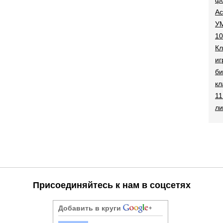
Ac
УМ
10
Кл
иг
би
кл
11
ли
Присоединяйтесь к нам в соцсетях
Добавить в круги