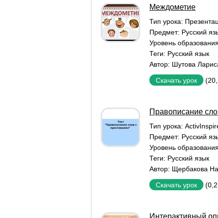
Междометие
Тип урока:
Презентац
Предмет:
Русский яз
Уровень образовани
Теги:
Русский язык
Автор:
Шутова Ларис
(20
Скачать урок
Правописание сло
Тип урока:
ActivInspi
Предмет:
Русский яз
Уровень образовани
Теги:
Русский язык
Автор:
Щербакова На
(0,
Скачать урок
Интерактивный опр